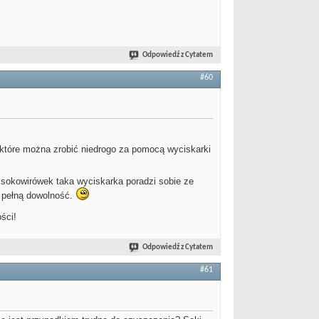
Odpowiedź z Cytatem
#60
 które można zrobić niedrogo za pomocą wyciskarki
i sokowirówek taka wyciskarka poradzi sobie ze
ć pełną dowolność.
ści!
Odpowiedź z Cytatem
#61