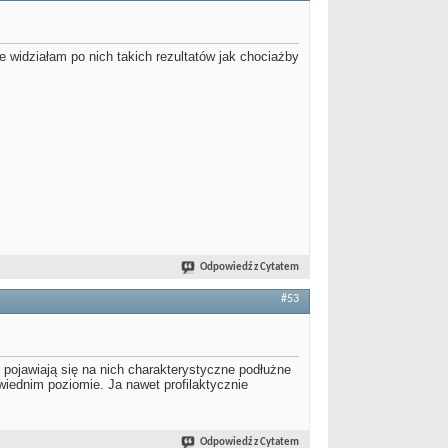
 widziałam po nich takich rezultatów jak chociażby
Odpowiedź z Cytatem
#53
i pojawiają się na nich charakterystyczne podłużne
wiednim poziomie. Ja nawet profilaktycznie
Odpowiedź z Cytatem