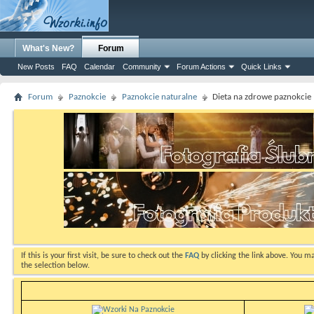
What's New?
Forum
New Posts
FAQ
Calendar
Community
Forum Actions
Quick Links
Forum
Paznokcie
Paznokcie naturalne
Dieta na zdrowe paznokcie
If this is your first visit, be sure to check out the
FAQ
by clicking the link above. You m
the selection below.