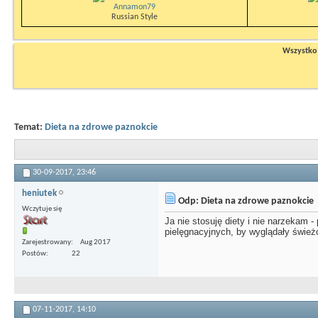
Annamon79
Russian Style
Wszystko n
Temat:
Dieta na zdrowe paznokcie
30-09-2017,
23:46
heniutek
Odp: Dieta na zdrowe paznokcie
Wczytuje się
Ja nie stosuję diety i nie narzekam 
pielęgnacyjnych, by wyglądały śwież
Zarejestrowany
Aug 2017
Postów
22
07-11-2017,
14:10