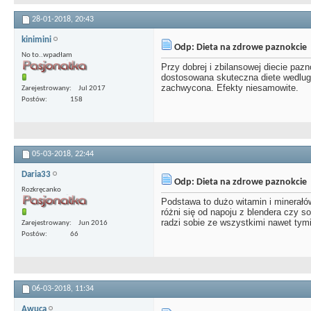
28-01-2018,
20:43
kinimini
Odp: Dieta na zdrowe paznokcie
No to..wpadłam
Przy dobrej i zbilansowej diecie paz
dostosowana skuteczna diete wedlu
zachwycona. Efekty niesamowite.
Zarejestrowany
Jul 2017
Postów
158
05-03-2018,
22:44
Daria33
Odp: Dieta na zdrowe paznokcie
Rozkręcanko
Podstawa to dużo witamin i minerałów
różni się od napoju z blendera czy 
radzi sobie ze wszystkimi nawet tym
Zarejestrowany
Jun 2016
Postów
66
06-03-2018,
11:34
Awuca