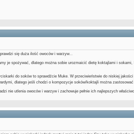
prawdzi się duża ilość owoców i warzyw...
my je spożywać, dlatego można sobie urozmaicić dietę koktajlami i sokami,
yciskarki do soków to sprawdźcie Muke. W przeciwieństwie do niskiej jakośc
ardymi, dlatego jeśli chodzi o kompozycje soków/koktajli można zastosowa
zi nie utlenia owoców i warzyw i zachowuje pełnie ich najlepszych właściwo