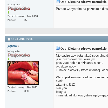
Odp: Dieta na zdrowe paznokcie
Rozkręcanko
Przede wszystkim na paznokcie dieta
Zarejestrowany
Mar 2018
Postów
32
12-03-2018,
10:38
jagnam
Odp: Dieta na zdrowe paznokcie
Nałogowiec
Nie sądzę aby była jakaś specjalna 
jeść dużo owoców i warzyw
poczytać sobie o działaniu aloesu
pić duzo wody
i unikać słodyczy które w dużej iloś
Warto jest również zadbać o suplem
cynk
witamina B12
Zarejestrowany
Dec 2015
niacyna
biotyna
Postów
383
i inne składniki korzystnie wpływają