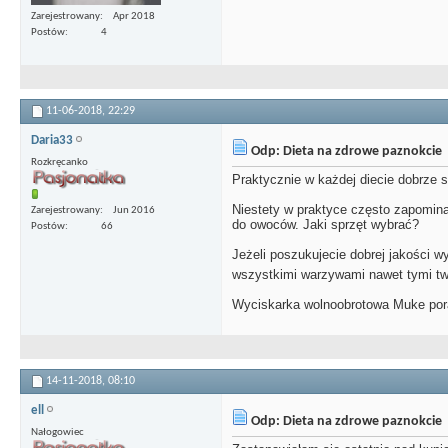
Zarejestrowany
Apr 2018
Postów
4
11-06-2018,
22:29
Daria33
Odp: Dieta na zdrowe paznokcie
Rozkręcanko
Praktycznie w każdej diecie dobrze s
Niestety w praktyce często zapomina
Zarejestrowany
Jun 2016
do owoców. Jaki sprzęt wybrać?
Postów
66
Jeżeli poszukujecie dobrej jakości w
wszystkimi warzywami nawet tymi tw
Wyciskarka wolnoobrotowa Muke porad
14-11-2018,
08:10
ell
Odp: Dieta na zdrowe paznokcie
Nałogowiec