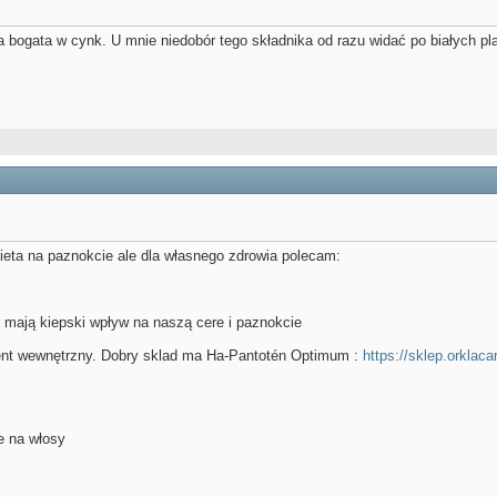
 bogata w cynk. U mnie niedobór tego składnika od razu widać po białych pl
dieta na paznokcie ale dla własnego zdrowia polecam:
ci mają kiepski wpływ na naszą cere i paznokcie
ent wewnętrzny. Dobry sklad ma Ha-Pantotén Optimum :
https://sklep.orklaca
ce na włosy