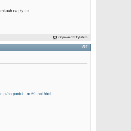
amkach na płytce.
Odpowiedź z Cytatem
#57
re.pl/ha-pantot...m-60-tabl.html