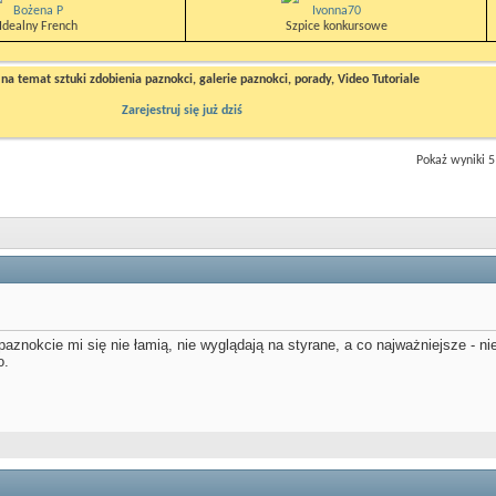
Bożena P
Ivonna70
Idealny French
Szpice konkursowe
a temat sztuki zdobienia paznokci, galerie paznokci, porady, Video Tutoriale
Zarejestruj się już dziś
Pokaż wyniki 5
- paznokcie mi się nie łamią, nie wyglądają na styrane, a co najważniejsze 
o.