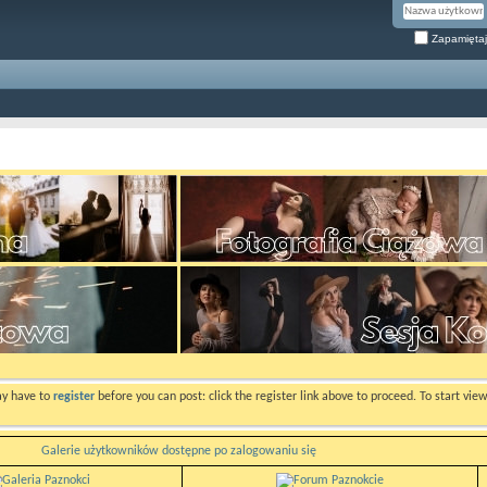
Zapamiętaj
ay have to
register
before you can post: click the register link above to proceed. To start vi
Galerie użytkowników dostępne po zalogowaniu się