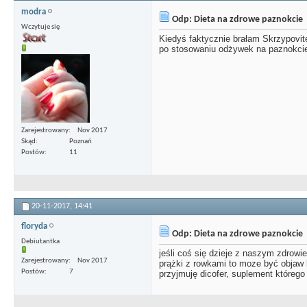
modra
Odp: Dieta na zdrowe paznokcie
Wczytuje się
Kiedyś faktycznie brałam Skrzypovitę
po stosowaniu odżywek na paznokci
Zarejestrowany
Nov 2017
Skąd
Poznań
Postów
11
20-11-2017,
14:41
floryda
Odp: Dieta na zdrowe paznokcie
Debiutantka
jeśli coś się dzieje z naszym zdrowi
Zarejestrowany
Nov 2017
prążki z rowkami to moze być objaw 
Postów
7
przyjmuję dicofer, suplement którego