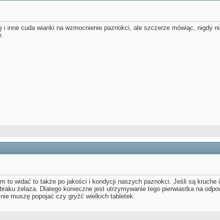
 i inne cuda wianki na wzmocnienie paznokci, ale szczerze mówiąc, nigdy nie
e.
em to widać to także po jakości i kondycji naszych paznokci. Jeśli są kruche 
braku żelaza. Dlatego konieczne jest utrzymywanie tego pierwiastka na odpo
 nie muszę popojać czy gryźć wielkich tabletek.