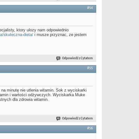
#54
cjalisty, ktory ulozy nam odpowiednio
ta/skuteczna-dieta/
i musze przyznac, ze jestem
Odpowiedź z Cytatem
#55
 na minutę nie utlenia witamin. Sok z wyciskarki
witamin i wartości odżywczych. Wyciskarka Muke
stnych dla zdrowia witamin.
Odpowiedź z Cytatem
#56