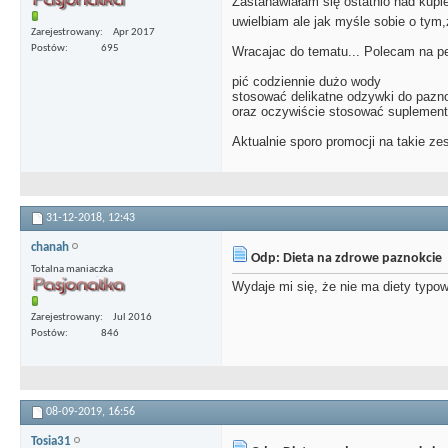
Zastanawiałam się ostatnio nad kupi
uwielbiam ale jak myśle sobie o tym
Zarejestrowany
Apr 2017
Postów
695
Wracajac do tematu... Polecam na 
pić codziennie dużo wody
stosować delikatne odzywki do pazno
oraz oczywiście stosować suplement
Aktualnie sporo promocji na takie z
31-12-2018,
12:43
chanah
Odp: Dieta na zdrowe paznokcie
Totalna maniaczka
Wydaje mi się, że nie ma diety typo
Zarejestrowany
Jul 2016
Postów
846
08-09-2019,
16:56
Tosia31