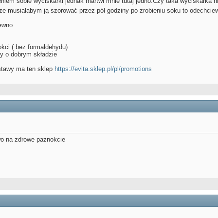
eniem sobie wyciskarki jednak martwi mnie tutaj jedno.Czy taka wyciskarka n
,ze musiałabym ją szorować przez pól godziny po zrobieniu soku to odechcie
pewno
kci ( bez formaldehydu)
y o dobrym składzie
estawy ma ten sklep
https://evita.sklep.pl/pl/promotions
wo na zdrowe paznokcie