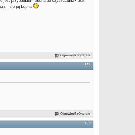
ie jest przypadkiem trudna do czyszczenia? Soki
wa mi sie jej kupna
Odpowiedź z Cytatem
#62
Odpowiedź z Cytatem
#63