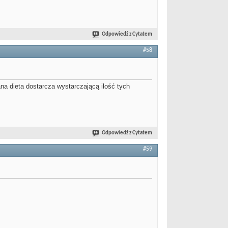
Odpowiedź z Cytatem
#58
ana dieta dostarcza wystarczającą ilość tych
Odpowiedź z Cytatem
#59