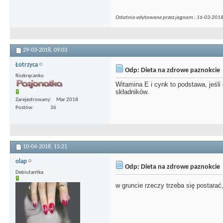
Ostatnio edytowane przez jagnam ; 16-03-201
29-03-2018,
09:03
Łotrzyca
Odp: Dieta na zdrowe paznokcie
Rozkręcanko
Witamina E i cynk to podstawa, jeśli
składników.
Zarejestrowany
Mar 2018
Postów
36
10-04-2018,
15:21
olap
Odp: Dieta na zdrowe paznokcie
Debiutantka
w gruncie rzeczy trzeba się postarać,