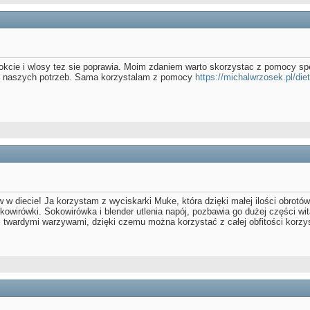
nokcie i wlosy tez sie poprawia. Moim zdaniem warto skorzystac z pomocy spe
g naszych potrzeb. Sama korzystalam z pomocy
https://michalwrzosek.pl/die
 w diecie! Ja korzystam z wyciskarki Muke, która dzięki małej ilości obrotów
sokowirówki. Sokowirówka i blender utlenia napój, pozbawia go dużej części 
i twardymi warzywami, dzięki czemu można korzystać z całej obfitości korzy