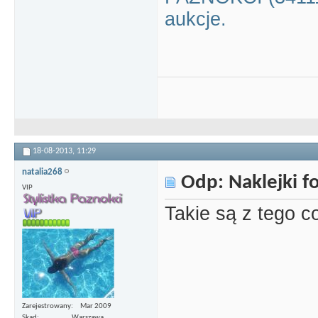
aukcje.
18-08-2013,
11:29
natalia268
Odp: Naklejki 
VIP
Takie są z tego c
Zarejestrowany
Mar 2009
Skąd
Warszawa