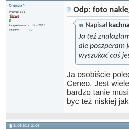
Olympia
Odp: foto nakle
Wczytuje się
Napisał
kachn
Zarejestrowany
Nov 2015
Postów
10
Ja też znalazłam
ale poszperam j
wyszukać coś je
Ja osobiście pol
Ceneo. Jest wiele
bardzo tanie mus
byc też niskiej jak
31-03-2016,
21:04