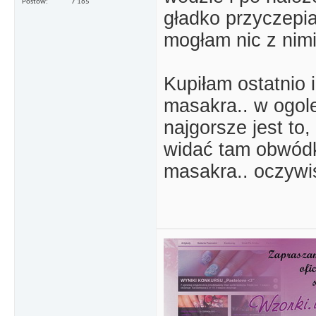
Postów
7 165
gładko przyczepia
mogłam nic z nimi 
Kupiłam ostatnio i
masakra.. w ogole
najgorsze jest to
widać tam obwódkę
masakra.. oczywis