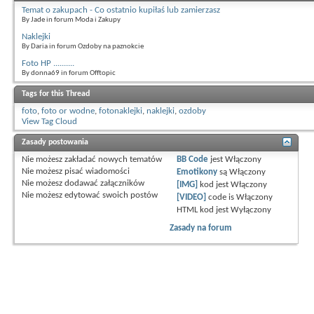
Temat o zakupach - Co ostatnio kupiłaś lub zamierzasz
By Jade in forum Moda i Zakupy
Naklejki
By Daria in forum Ozdoby na paznokcie
Foto HP ..........
By donna69 in forum Offtopic
Tags for this Thread
foto
,
foto or wodne
,
fotonaklejki
,
naklejki
,
ozdoby
View Tag Cloud
Zasady postowania
Nie możesz
zakładać nowych tematów
BB Code
jest
Włączony
Nie możesz
pisać wiadomości
Emotikony
są
Włączony
Nie możesz
dodawać załączników
[IMG]
kod jest
Włączony
Nie możesz
edytować swoich postów
[VIDEO]
code is
Włączony
HTML kod jest
Wyłączony
Zasady na forum