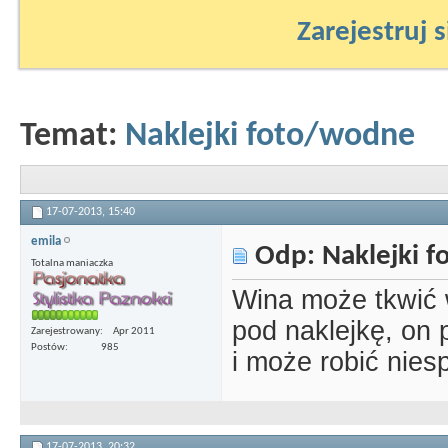
Zarejestruj s
Temat:
Naklejki foto/wodne
17-07-2013,
15:40
emila
Odp: Naklejki 
Totalna maniaczka
Wina może tkwić 
pod naklejkę, on
Zarejestrowany
Apr 2011
Postów
985
i może robić nies
17-07-2013,
20:32