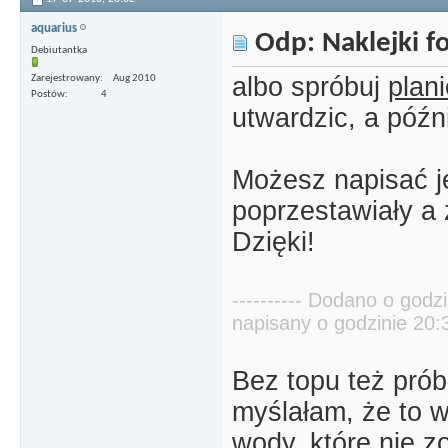
aquarius
Odp: Naklejki 
Debiutantka
albo spróbuj
plan
Zarejestrowany
Aug 2010
Postów
4
utwardzic, a późn
Możesz napisać je
poprzestawiały a 
Dzięki!
---------- Dodano o godzi
napisany o godzinie 20:30
Bez topu też prób
myślałam, że to 
wody, które nie z