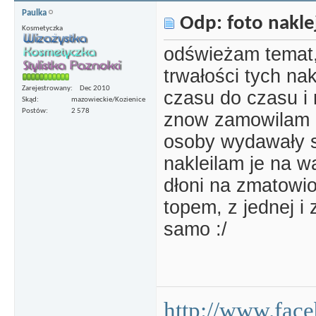
Paulka
Odp: foto nakle
Kosmetyczka
odświeżam temat,
trwałości tych nak
Zarejestrowany
Dec 2010
czasu do czasu i 
Skąd
mazowieckie/Kozienice
Postów
2 578
znow zamowilam k
osoby wydawały si
nakleilam je na w
dłoni na zmatowi
topem, z jednej i 
samo :/
http://www.fac