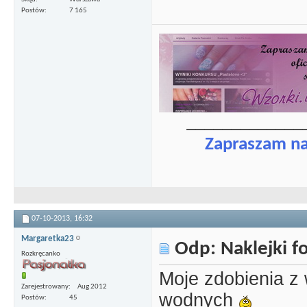
Postów
7 165
_____________
Zapraszam n
07-10-2013,
16:32
Margaretka23
Odp: Naklejki 
Rozkręcanko
Moje zdobienia z
Zarejestrowany
Aug 2012
wodnych
Postów
45