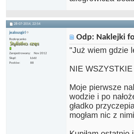
28-07-2014,
22:54
jealousgirl
Odp: Naklejki 
Rozkręcanko
"Już wiem gdzie l
Zarejestrowany
Nov 2012
Skąd
Łódź
Postów
88
NIE WSZYSTKIE na
Moje pierwsze nak
wodzie i po nało
gładko przyczepia
mogłam nic z nimi 
Kupiłam ostatnio i