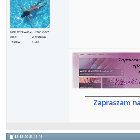
Zarejestrowany
Mar 2009
Skąd
Warszawa
Postów
7 165
_____________
Zapraszam n
11-12-2015,
15:46