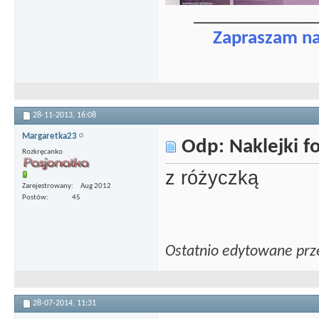
_____________
Zapraszam n
28-11-2013,
16:08
Margaretka23
Odp: Naklejki 
Rozkręcanko
z różyczką
Zarejestrowany
Aug 2012
Postów
45
Ostatnio edytowane prz
28-07-2014,
11:31