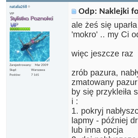
natalia268
Odp: Naklejki 
VIP
ale żeś się uparła
'mokro' .. my Ci 
więc jeszcze raz
Zarejestrowany
Mar 2009
zrób pazura, nabł
Skąd
Warszawa
Postów
7 165
zmatowany pazur d
by się przykleiła
i :
1. pokryj nabłys
lapmy - później d
lub inna opcja