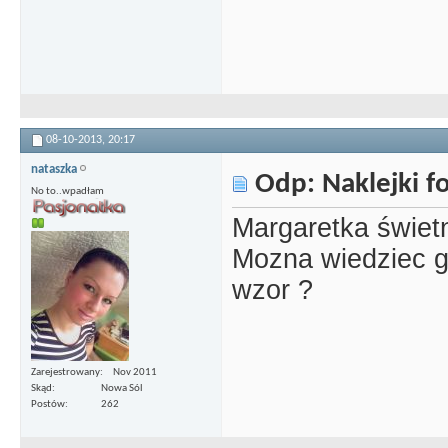
08-10-2013,
20:17
nataszka
Odp: Naklejki 
No to..wpadłam
Margaretka świetn
Mozna wiedziec gd
wzor ?
Zarejestrowany
Nov 2011
Skąd
Nowa Sól
Postów
262