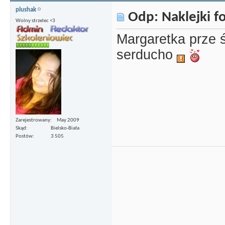
plushak
Odp: Naklejki 
Wolny strzelec <3
Margaretka prze ś
serducho
Zarejestrowany
May 2009
Skąd
Bielsko-Biała
Postów
3 505