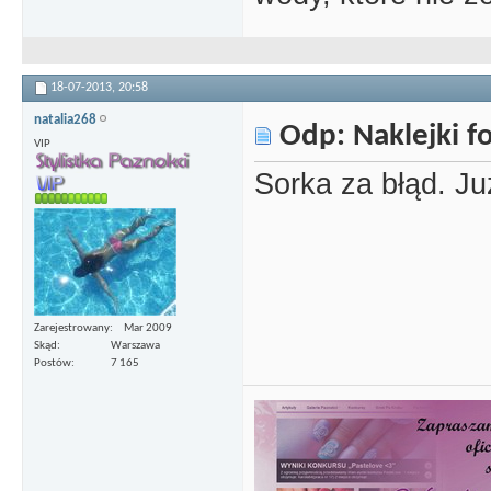
18-07-2013,
20:58
natalia268
Odp: Naklejki 
VIP
Sorka za błąd. Ju
Zarejestrowany
Mar 2009
Skąd
Warszawa
Postów
7 165