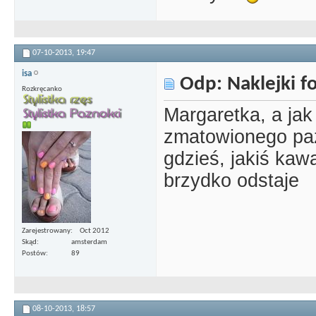
07-10-2013,
19:47
isa
Odp: Naklejki 
Rozkręcanko
Margaretka, a jak
zmatowionego paz
gdzieś, jakiś kawa
brzydko odstaje
Zarejestrowany
Oct 2012
Skąd
amsterdam
Postów
89
08-10-2013,
18:57