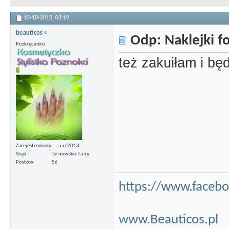
13-10-2013,
08:19
beauticos
Odp: Naklejki 
Rozkręcanko
też zakuiłam i b
Zarejestrowany
Jun 2013
Skąd
Tarnowskie Góry
Postów
56
https://www.faceb
www.Beauticos.pl