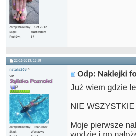
Zarejestrowany
Oct 2012
Skąd
amsterdam
Postów
89
22-11-2013,
15:58
natalia268
Odp: Naklejki 
VIP
Już wiem gdzie l
NIE WSZYSTKIE na
Moje pierwsze nak
Zarejestrowany
Mar 2009
wodzie i po nało
Skąd
Warszawa