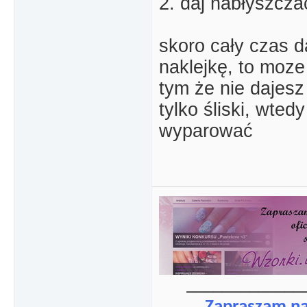
2. daj nabłyszcza
skoro cały czas 
naklejkę, to moze
tym że nie dajesz
tylko śliski, wted
wyparować
_____________