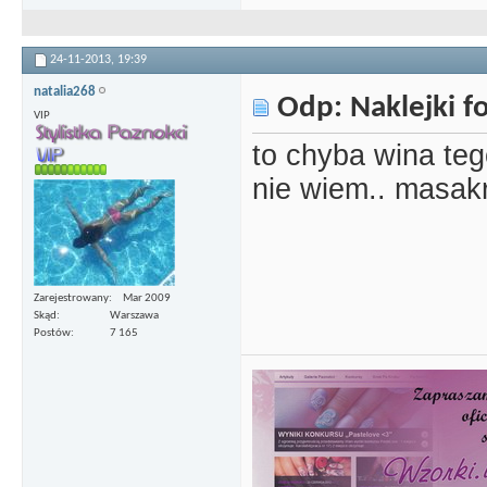
24-11-2013,
19:39
natalia268
Odp: Naklejki 
VIP
to chyba wina tego
nie wiem.. masak
Zarejestrowany
Mar 2009
Skąd
Warszawa
Postów
7 165