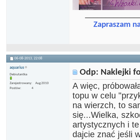
_____________
Zapraszam n
06-08-2013,
22:08
aquarius
Odp: Naklejki 
Debiutantka
A więc, próbowała
Zarejestrowany
Aug 2010
Postów
4
topu w celu "przyk
na wierzch, to sa
się...Wielka, szk
artystycznych i t
dajcie znać jeśli