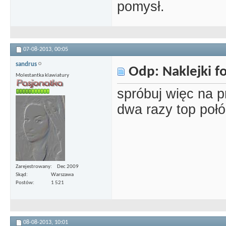
pomysł.
07-08-2013,
00:05
sandrus
Odp: Naklejki 
Molestantka klawiatury
spróbuj więc na pr
dwa razy top połó
Zarejestrowany
Dec 2009
Skąd
Warszawa
Postów
1 521
08-08-2013,
10:01