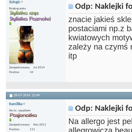
Xylogic
Odp: Naklejki 
Rozkręcanko
znacie jakieś skle
postaciami np.z b
kwiatowych motyw
zależy na czymś n
itp
Zarejestrowany
Jul 2014
Postów
34
28-07-2014,
22:49
Kamillka
Odp: Naklejki 
No to..wpadłam
Na allergo jest p
Zarejestrowany
Nov 2011
allegrowicza bea
Postów
111