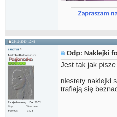
_____________
Zapraszam n
23-11-2013,
10:48
sandrus
Odp: Naklejki 
Molestantka klawiatury
Jest tak jak pisze
niestety naklejki
trafiają się beznad
Zarejestrowany
Dec 2009
Skąd
Warszawa
Postów
1 521