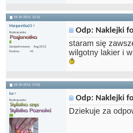
16-10-2013,
12:12
Margaretka23
Odp: Naklejki 
Rozkręcanko
staram się zawsze
Zarejestrowany
Aug 2012
wilgotny lakier i
Postów
45
16-10-2013,
17:02
isa
Odp: Naklejki 
Rozkręcanko
Dziekuje za odpo