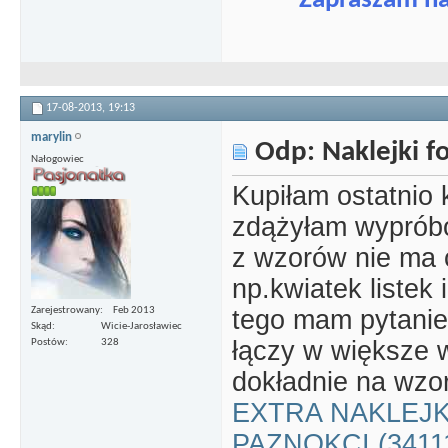
Zapraszam n
17-08-2013,
19:13
marylin
Odp: Naklejki 
Nałogowiec
Kupiłam ostatnio k
zdążyłam wyprób
z wzorów nie ma ca
np.kwiatek listek 
tego mam pytanie:
Zarejestrowany
Feb 2013
Skąd
Wicie-Jarosławiec
łączy w większe w
Postów
328
dokładnie na wzor
EXTRA NAKLEJK
PAZNOKCI (3411128