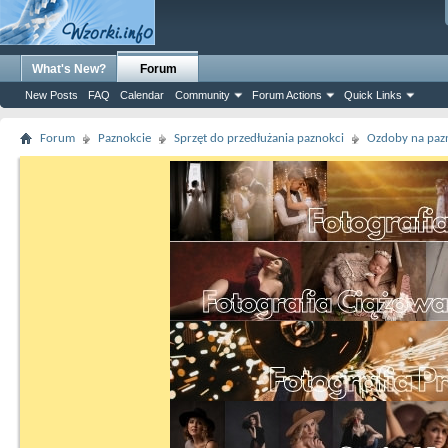
What's New?
Forum
New Posts
FAQ
Calendar
Community
Forum Actions
Quick Links
Forum
Paznokcie
Sprzęt do przedłużania paznokci
Ozdoby na paz