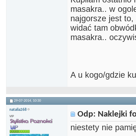
masakra.. w ogole
najgorsze jest to
widać tam obwódkę
masakra.. oczywisc
A u kogo/gdzie k
29-07-2014,
10:30
natalia268
Odp: Naklejki 
VIP
niestety nie pami