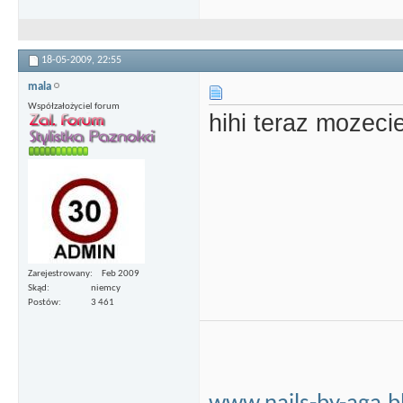
18-05-2009,
22:55
mala
Współzałożyciel forum
hihi teraz mozecie
Zarejestrowany
Feb 2009
Skąd
niemcy
Postów
3 461