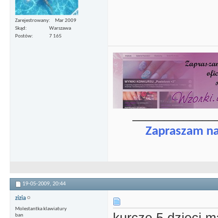
Zarejestrowany
Mar 2009
Skąd
Warszawa
Postów
7 165
_____________
Zapraszam n
19-05-2009,
20:44
zizia
Molestantka klawiatury
ban