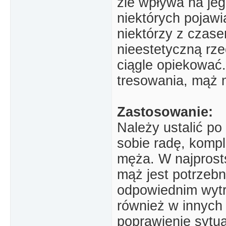
źle wpływa na jeg
niektórych pojawi
niektórzy z czase
nieestetyczną rze
ciągle opiekować.
tresowania, mąż 
Zastosowanie:
Należy ustalić po 
sobie radę, komp
męża. W najprost
mąż jest potrzebn
odpowiednim wyt
również w innych 
poprawienie sytuac