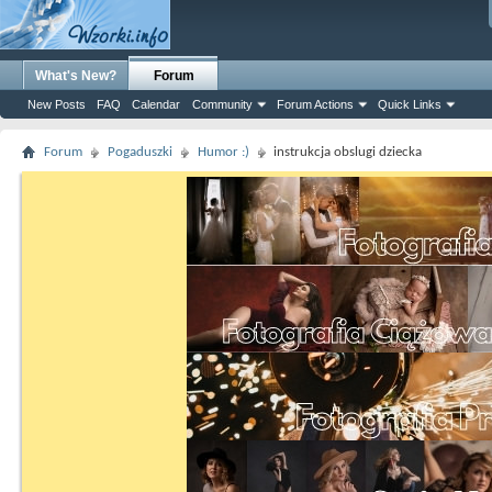
What's New?
Forum
New Posts
FAQ
Calendar
Community
Forum Actions
Quick Links
Forum
Pogaduszki
Humor :)
instrukcja obslugi dziecka