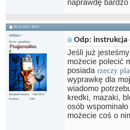
naprawdę bardzo 
26-03-2023,
18:29
minizo
Odp: instrukcja 
No to..wpadłam
Jeśli już jesteśm
możecie polecić mi
posiada
rzeczy pla
wyprawkę dla moj
wiadomo potrzebu
Zarejestrowany
Feb 2017
kredki, mazaki, bl
Postów
198
osób wspominało o
możecie coś o ni