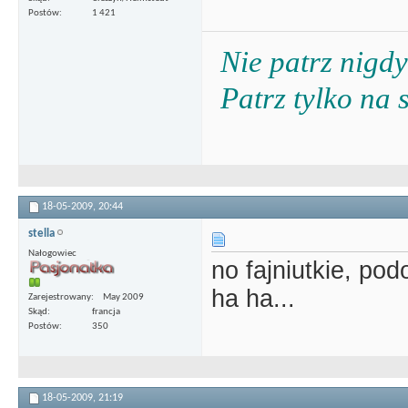
Postów
1 421
Nie patrz nigdy
Patrz tylko na 
18-05-2009,
20:44
stella
Nałogowiec
no fajniutkie, pod
ha ha...
Zarejestrowany
May 2009
Skąd
francja
Postów
350
18-05-2009,
21:19