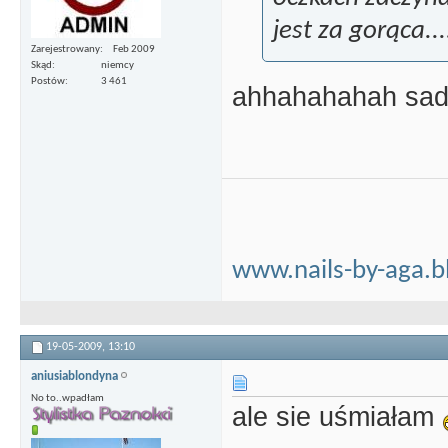
jest za gorąca...
Zarejestrowany
Feb 2009
Skąd
niemcy
Postów
3 461
ahhahahahah sad
www.nails-by-aga.b
19-05-2009,
13:10
aniusiablondyna
No to..wpadłam
ale sie uśmiałam