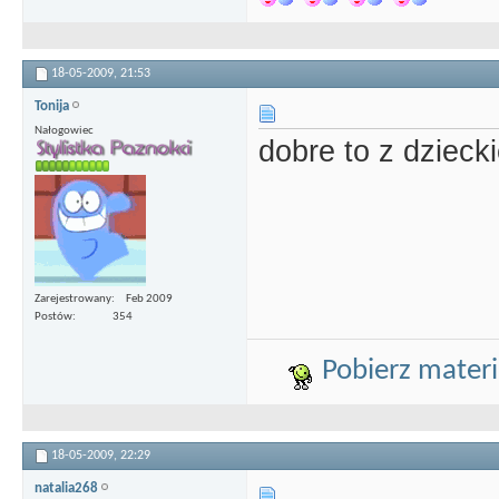
18-05-2009,
21:53
Tonija
Nałogowiec
dobre to z dziec
Zarejestrowany
Feb 2009
Postów
354
Pobierz materia
18-05-2009,
22:29
natalia268