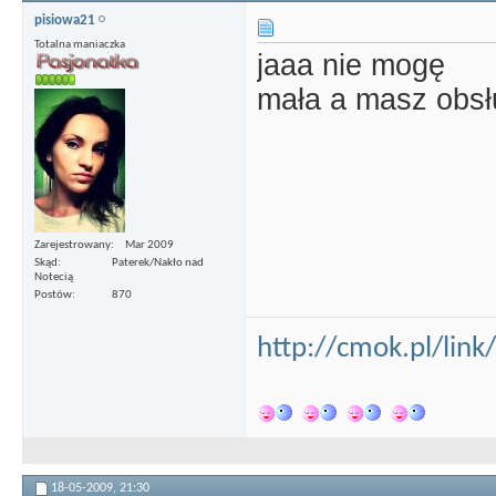
pisiowa21
Totalna maniaczka
jaaa nie mogę
mała a masz obsł
Zarejestrowany
Mar 2009
Skąd
Paterek/Nakło nad
Notecią
Postów
870
http://cmok.pl/lin
18-05-2009,
21:30