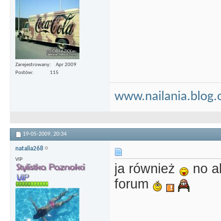
Zarejestrowany
Apr 2009
Postów
115
www.nailania.blog.
19-05-2009,
20:34
natalia268
VIP
ja również
no al
forum