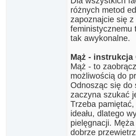
Dla wszystkich fa
różnych metod ed
zapoznajcie się z 
feministycznemu t
tak awykonalne.
Mąż - instrukcja
Mąż - to zaobrącz
możliwością do p
Odnosząc się do 
zaczyna szukać je
Trzeba pamiętać, 
ideału, dlatego w
pielęgnacji. Męża
dobrze przewietr