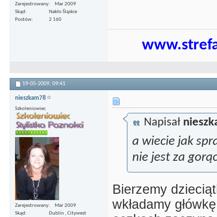
Zarejestrowany
Mar 2009
Skąd
Nakło Śląskie
Postów
2 160
www.strefa
19-05-2009,
09:41
nieszkam78
Szkoleniowiec
Napisał
niesz
a wiecie jak sp
nie jest za gor
Bierzemy dzieciąt
wkładamy główkę d
Zarejestrowany
Mar 2009
Skąd
Dublin , Citywest