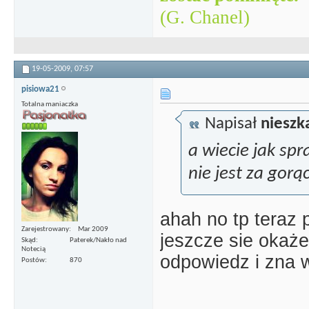
(G. Chanel)
19-05-2009,
07:57
pisiowa21
Totalna maniaczka
Napisał
niesz
a wiecie jak sp
nie jest za gor
ahah no tp teraz p
Zarejestrowany
Mar 2009
jeszcze sie okaż
Skąd
Paterek/Nakło nad
Notecią
odpowiedz i zna w
Postów
870