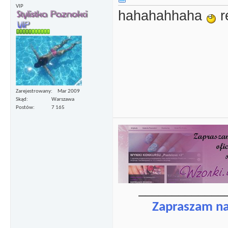
VIP
hahahahhaha
r
Zarejestrowany
Mar 2009
Skąd
Warszawa
Postów
7 165
_____________
Zapraszam n