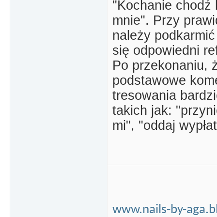
"Kochanie chodź bl
mnie". Przy pra
należy podkarmić 
się odpowiedni re
Po przekonaniu, 
podstawowe komen
tresowania bardz
takich jak: "przyn
mi", "oddaj wypła
www.nails-by-aga.b