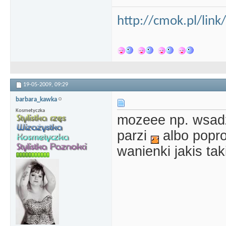
http://cmok.pl/lin
19-05-2009,
09:29
barbara_kawka
Kosmetyczka
mozeee np. wsadz
parzi
albo popro
wanienki jakis ta