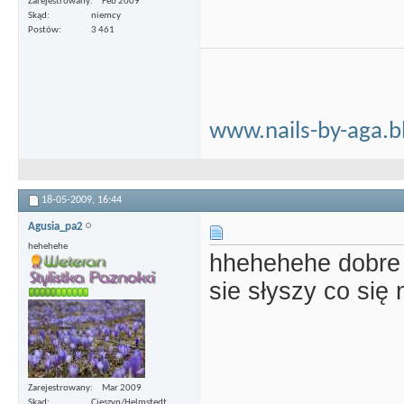
Zarejestrowany
Feb 2009
Skąd
niemcy
Postów
3 461
www.nails-by-aga.b
18-05-2009,
16:44
Agusia_pa2
hehehehe
hhehehehe dobr
sie słyszy co się
Zarejestrowany
Mar 2009
Skąd
Cieszyn/Helmstedt