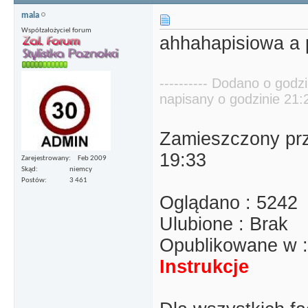
mala
Współzałożyciel forum
ahhahapisiowa a 
---------- Dodano o godzi
napisany o godzinie 21:21
Zamieszczony prz
19:33
Zarejestrowany
Feb 2009
Skąd
niemcy
Postów
3 461
Oglądano : 5242
Ulubione : Brak
Opublikowane w 
Instrukcje