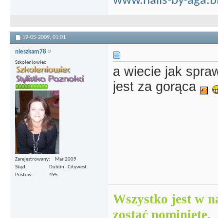
www.nails-by-aga.b
19-05-2009,
01:01
nieszkam78
Szkoleniowiec
a wiecie jak spr
jest za gorąca
Zarejestrowany
Mar 2009
Skąd
Dublin , Citywest
Postów
495
Wszystko jest w n
zostać pominięte.