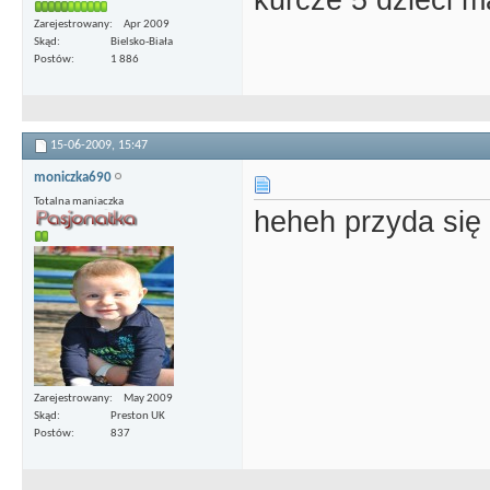
kurcze 5 dzieci ma
Zarejestrowany
Apr 2009
Skąd
Bielsko-Biała
Postów
1 886
15-06-2009,
15:47
moniczka690
Totalna maniaczka
heheh przyda się
Zarejestrowany
May 2009
Skąd
Preston UK
Postów
837