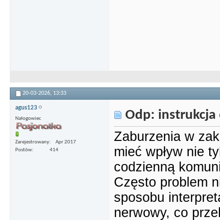
20-03-2026,
13:33
agus123
Odp: instrukcja 
Nałogowiec
Zaburzenia w zak
Zarejestrowany
Apr 2017
mieć wpływ nie ty
Postów
414
codzienną komuni
Często problem n
sposobu interpret
nerwowy, co przek