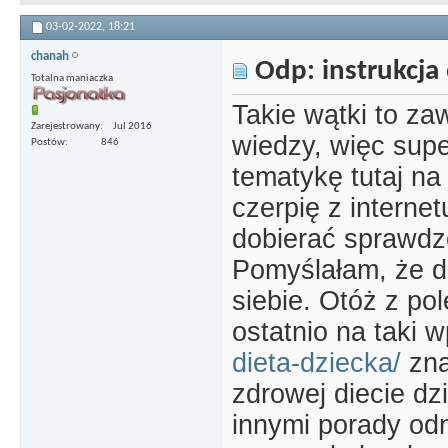
03-02-2022,
18:21
chanah
Odp: instrukcja 
Totalna maniaczka
Takie wątki to za
Zarejestrowany
Jul 2016
wiedzy, więc supe
Postów
846
tematykę tutaj n
czerpię z internet
dobierać sprawdzo
Pomyślałam, że d
siebie. Otóż z po
ostatnio na taki w
dieta-dziecka/
zna
zdrowej diecie dz
innymi porady odn