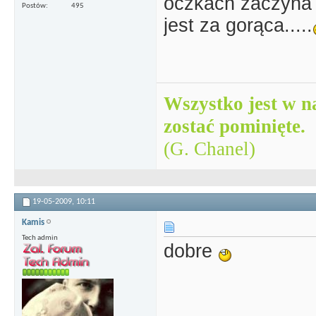
oczkach zaczyna 
Postów
495
jest za gorąca.....
Wszystko jest w n
zostać pominięte.
(G. Chanel)
19-05-2009,
10:11
Kamis
Tech admin
dobre