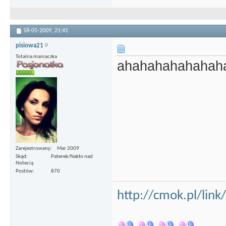
18-05-2009,
21:41
pisiowa21
Totalna maniaczka
ahahahahahahah
Zarejestrowany
Mar 2009
Skąd
Paterek/Nakło nad
Notecią
Postów
870
http://cmok.pl/lin