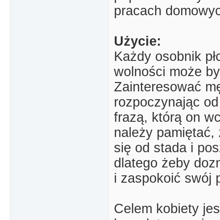
pracach domowych
Użycie:
Każdy osobnik płc
wolności może b
Zainteresować m
rozpoczynając od 
frazą, którą on w
należy pamiętać, 
się od stada i pos
dlatego żeby doz
i zaspokoić swój 
Celem kobiety je