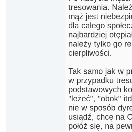
tresowania. Nale
mąż jest niebezpi
dla całego społe
najbardziej otępi
należy tylko go r
cierpliwości.
Tak samo jak w p
w przypadku tres
podstawowych kom
"leżeć", "obok" i
nie w sposób dyre
usiądź, chcę na C
połóż się, na pe