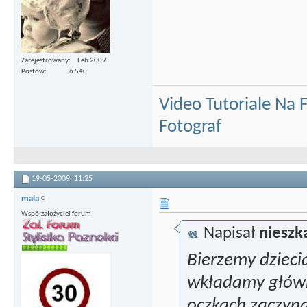
Zarejestrowany
Feb 2009
Postów
6 540
Video Tutoriale Na
Fotograf
19-05-2009,
11:25
mala
Współzałożyciel forum
Napisał
niesz
Bierzemy dzieci
wkładamy główkę
oczkach zaczyna