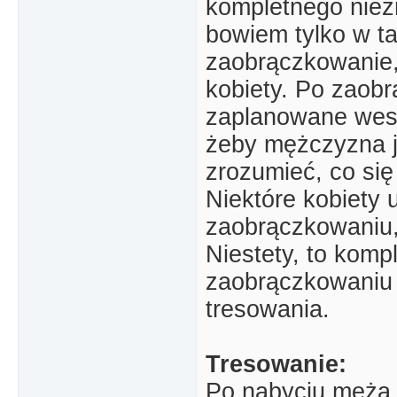
kompletnego niez
bowiem tylko w ta
zaobrączkowanie,
kobiety. Po zaobr
zaplanowane wes
żeby mężczyzna j
zrozumieć, co się 
Niektóre kobiety
zaobrączkowaniu, 
Niestety, to komp
zaobrączkowaniu 
tresowania.
Tresowanie:
Po nabyciu męża 