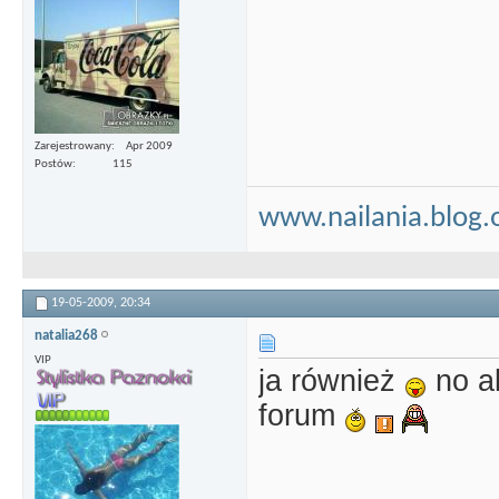
Zarejestrowany
Apr 2009
Postów
115
www.nailania.blog.
19-05-2009,
20:34
natalia268
VIP
ja również
no al
forum