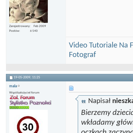
Zarejestrowany
Feb 2009
Postów
6 540
Video Tutoriale Na
Fotograf
19-05-2009,
11:25
mala
Współzałożyciel forum
Napisał
niesz
Bierzemy dzieci
wkładamy główkę
oczkach zaczyna