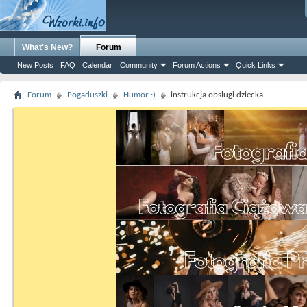
What's New?
Forum
New Posts
FAQ
Calendar
Community
Forum Actions
Quick Links
Forum
Pogaduszki
Humor :)
instrukcja obslugi dziecka