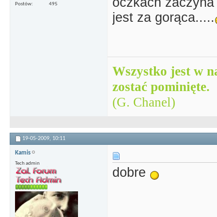
oczkach zaczyna 
Postów
495
jest za gorąca.....
Wszystko jest w n
zostać pominięte.
(G. Chanel)
19-05-2009,
10:11
Kamis
Tech admin
dobre