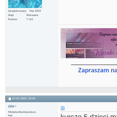
Zarejestrowany
Mar 2009
Skąd
Warszawa
Postów
7 165
_____________
Zapraszam n
19-05-2009,
20:44
zizia
Molestantka klawiatury
ban