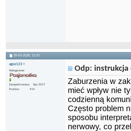
20-03-2026,
13:33
agus123
Odp: instrukcja 
Nałogowiec
Zaburzenia w zak
Zarejestrowany
Apr 2017
mieć wpływ nie ty
Postów
414
codzienną komuni
Często problem n
sposobu interpret
nerwowy, co przek