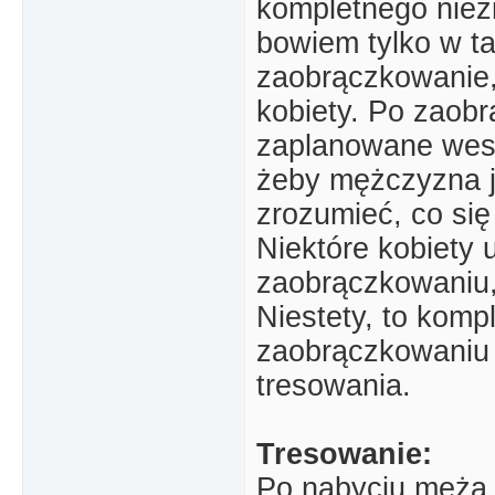
kompletnego niez
bowiem tylko w ta
zaobrączkowanie,
kobiety. Po zaobr
zaplanowane wes
żeby mężczyzna j
zrozumieć, co się 
Niektóre kobiety
zaobrączkowaniu, 
Niestety, to komp
zaobrączkowaniu 
tresowania.
Tresowanie:
Po nabyciu męża 