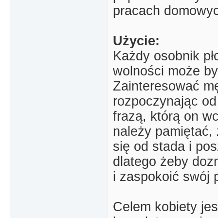
pracach domowych
Użycie:
Każdy osobnik płc
wolności może b
Zainteresować m
rozpoczynając od 
frazą, którą on w
należy pamiętać, 
się od stada i pos
dlatego żeby doz
i zaspokoić swój 
Celem kobiety je