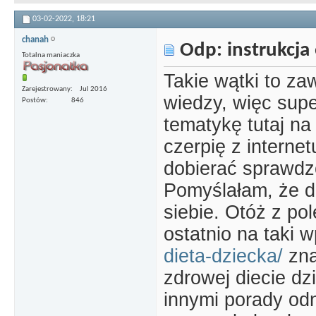
03-02-2022,
18:21
chanah
Odp: instrukcja 
Totalna maniaczka
Takie wątki to za
Zarejestrowany
Jul 2016
wiedzy, więc supe
Postów
846
tematykę tutaj n
czerpię z internet
dobierać sprawdzo
Pomyślałam, że d
siebie. Otóż z po
ostatnio na taki w
dieta-dziecka/
zna
zdrowej diecie dz
innymi porady odn