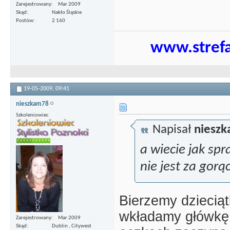
Zarejestrowany
Mar 2009
Skąd
Nakło Śląskie
Postów
2 160
www.strefa
19-05-2009,
09:41
nieszkam78
Szkoleniowiec
Napisał
niesz
a wiecie jak sp
nie jest za gor
Bierzemy dzieciąt
wkładamy główkę d
Zarejestrowany
Mar 2009
Skąd
Dublin , Citywest