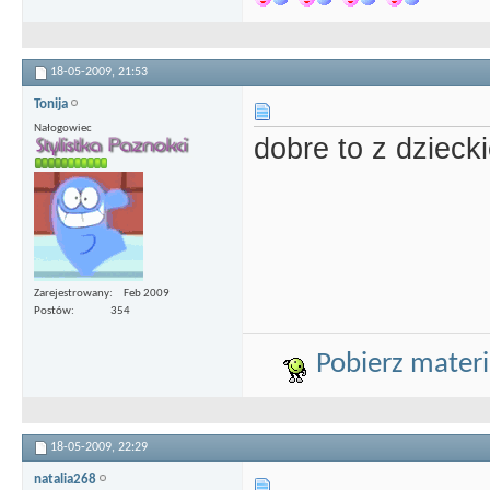
18-05-2009,
21:53
Tonija
Nałogowiec
dobre to z dziec
Zarejestrowany
Feb 2009
Postów
354
Pobierz materia
18-05-2009,
22:29
natalia268