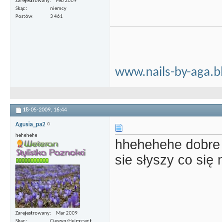
Zarejestrowany
Feb 2009
Skąd
niemcy
Postów
3 461
www.nails-by-aga.b
18-05-2009,
16:44
Agusia_pa2
hehehehe
hhehehehe dobr
sie słyszy co się
Zarejestrowany
Mar 2009
Skąd
Cieszyn/Helmstedt