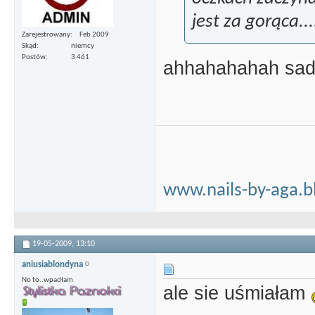
jest za gorąca...
Zarejestrowany
Feb 2009
Skąd
niemcy
Postów
3 461
ahhahahahah sad
www.nails-by-aga.b
19-05-2009,
13:10
aniusiablondyna
No to..wpadłam
ale sie uśmiałam