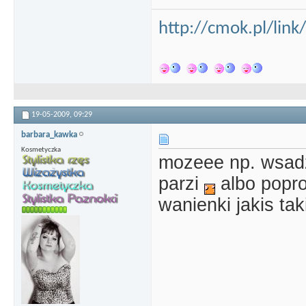
http://cmok.pl/lin
19-05-2009,
09:29
barbara_kawka
Kosmetyczka
mozeee np. wsadz
parzi
albo popro
wanienki jakis ta