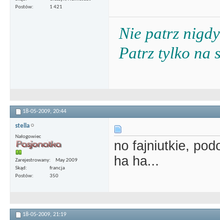
Postów
1 421
Nie patrz nigdy
Patrz tylko na 
18-05-2009,
20:44
stella
Nałogowiec
no fajniutkie, pod
ha ha...
Zarejestrowany
May 2009
Skąd
francja
Postów
350
18-05-2009,
21:19