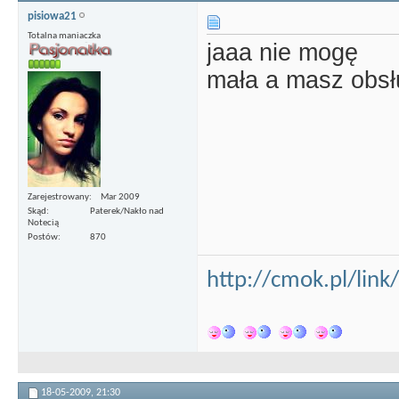
pisiowa21
Totalna maniaczka
jaaa nie mogę
mała a masz obsł
Zarejestrowany
Mar 2009
Skąd
Paterek/Nakło nad
Notecią
Postów
870
http://cmok.pl/lin
18-05-2009,
21:30