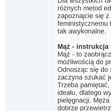
Dla wszystkich fa
różnych metod ed
zapoznajcie się z 
feministycznemu t
tak awykonalne.
Mąż - instrukcja
Mąż - to zaobrącz
możliwością do p
Odnosząc się do 
zaczyna szukać je
Trzeba pamiętać, 
ideału, dlatego w
pielęgnacji. Męża
dobrze przewietr