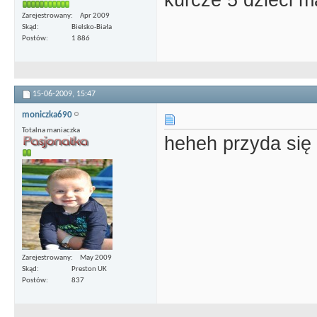
kurcze 5 dzieci ma
Zarejestrowany
Apr 2009
Skąd
Bielsko-Biała
Postów
1 886
15-06-2009,
15:47
moniczka690
Totalna maniaczka
heheh przyda się
Zarejestrowany
May 2009
Skąd
Preston UK
Postów
837