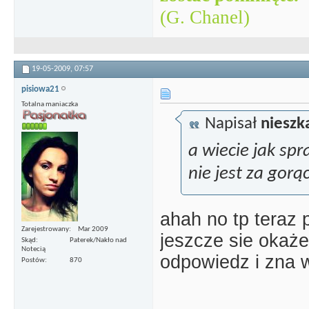
(G. Chanel)
19-05-2009,
07:57
pisiowa21
Totalna maniaczka
Napisał
niesz
a wiecie jak sp
nie jest za gor
ahah no tp teraz p
Zarejestrowany
Mar 2009
jeszcze sie okaż
Skąd
Paterek/Nakło nad
Notecią
odpowiedz i zna w
Postów
870