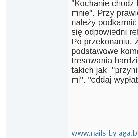
"Kochanie chodź bl
mnie". Przy pra
należy podkarmić 
się odpowiedni re
Po przekonaniu, 
podstawowe komen
tresowania bardz
takich jak: "przyn
mi", "oddaj wypła
www.nails-by-aga.b