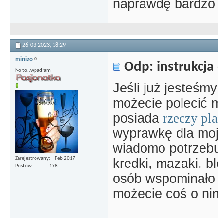
naprawdę bardzo 
26-03-2023,
18:29
minizo
Odp: instrukcja 
No to..wpadłam
Jeśli już jesteśm
możecie polecić mi
posiada
rzeczy pla
wyprawkę dla moj
wiadomo potrzebu
Zarejestrowany
Feb 2017
kredki, mazaki, bl
Postów
198
osób wspominało o
możecie coś o ni