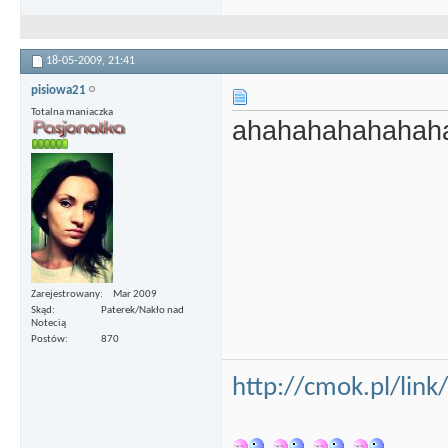
18-05-2009,
21:41
pisiowa21
Totalna maniaczka
ahahahahahahah
Zarejestrowany
Mar 2009
Skąd
Paterek/Nakło nad
Notecią
Postów
870
http://cmok.pl/lin