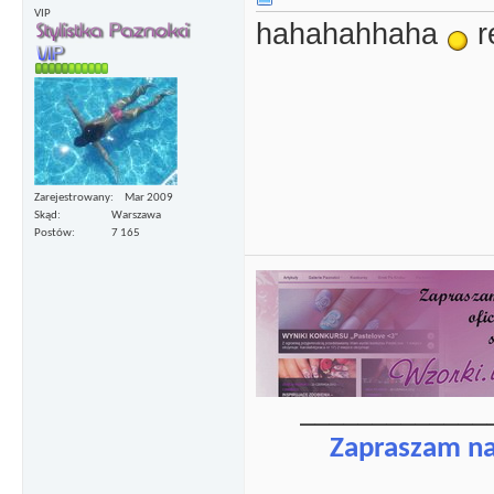
VIP
hahahahhaha
r
Zarejestrowany
Mar 2009
Skąd
Warszawa
Postów
7 165
_____________
Zapraszam n