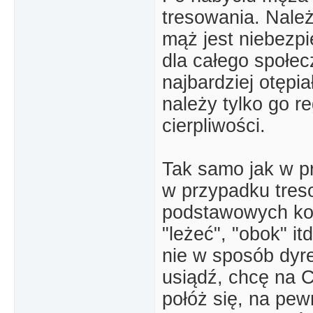
tresowania. Nale
mąż jest niebezpi
dla całego społe
najbardziej otępi
należy tylko go r
cierpliwości.
Tak samo jak w p
w przypadku tres
podstawowych kom
"leżeć", "obok" i
nie w sposób dyre
usiądź, chcę na C
połóż się, na pe