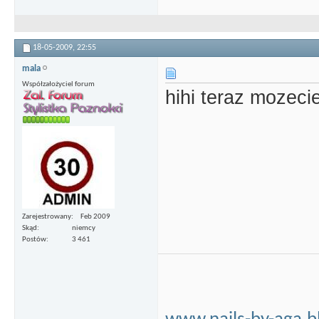
18-05-2009,
22:55
mala
Współzałożyciel forum
hihi teraz mozecie
Zarejestrowany
Feb 2009
Skąd
niemcy
Postów
3 461