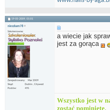
www.nails-by-aga.b
19-05-2009,
01:01
nieszkam78
Szkoleniowiec
a wiecie jak spr
jest za gorąca
Zarejestrowany
Mar 2009
Skąd
Dublin , Citywest
Postów
495
Wszystko jest w n
zostać pominięte.