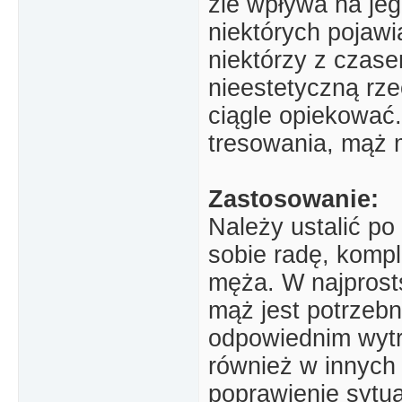
źle wpływa na jeg
niektórych pojawi
niektórzy z czase
nieestetyczną rze
ciągle opiekować.
tresowania, mąż 
Zastosowanie:
Należy ustalić po 
sobie radę, komp
męża. W najprost
mąż jest potrzebn
odpowiednim wyt
również w innych 
poprawienie sytuac