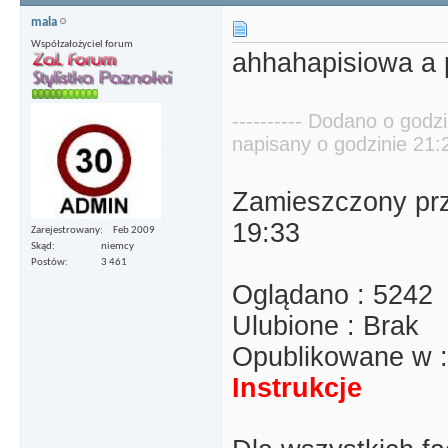
mala
Współzałożyciel forum
ahhahapisiowa a 
---------- Dodano o godzi
napisany o godzinie 21:21
Zamieszczony prz
19:33
Zarejestrowany
Feb 2009
Skąd
niemcy
Postów
3 461
Oglądano : 5242
Ulubione : Brak
Opublikowane w 
Instrukcje