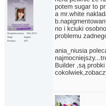
potem sugar to pr
a mr.white naklad
b.napigmentowany
no i kciuki osobno
Zarejestrowany
Mar 2011
problemu zadnego
Skąd
śląskie
Postów
697
ania_niusia pole
najmocniejszy...t
Builder ,są probk
cokolwiek,zobacz