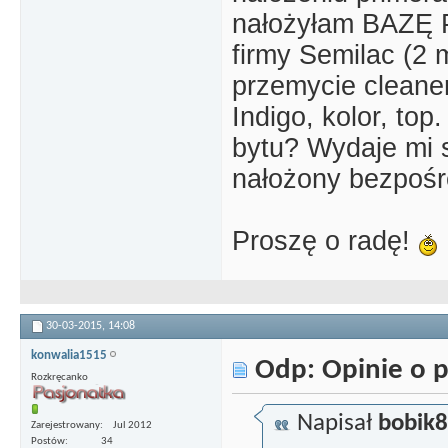
nałożyłam BAZ
firmy Semilac (2 
przemycie cleanere
Indigo, kolor, to
bytu? Wydaje mi si
nałożony bezpośre
Proszę o radę!
30-03-2015,
14:08
konwalia1515
Odp: Opinie o p
Rozkręcanko
Napisał
bobik
Zarejestrowany
Jul 2012
Postów
34