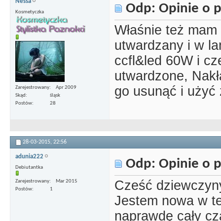
Nessa
Odp: Opinie o p
Kosmetyczka
Właśnie też mam p
utwardzany i w l
ccfl&led 60W i cz
utwardzone, Nakła
go usunąć i użyć z
Zarejestrowany
Apr 2009
Skąd
śląsk
Postów
28
28-03-2015,
22:56
adunia222
Odp: Opinie o p
Debiutantka
Cześć dziewczyn
Zarejestrowany
Mar 2015
Postów
1
Jestem nowa w te
naprawdę cały cz