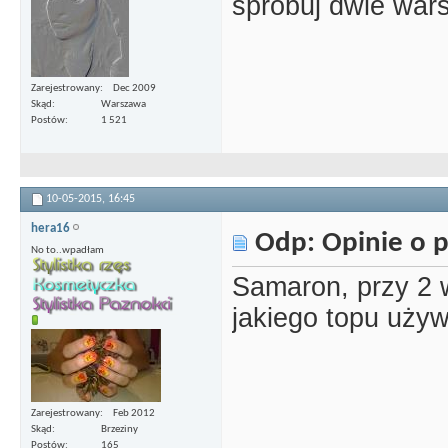
spróbuj dwie war
Zarejestrowany
Dec 2009
Skąd
Warszawa
Postów
1 521
10-05-2015,
16:45
hera16
Odp: Opinie o p
No to..wpadłam
Samaron, przy 2 w
jakiego topu uży
Zarejestrowany
Feb 2012
Skąd
Brzeziny
Postów
165