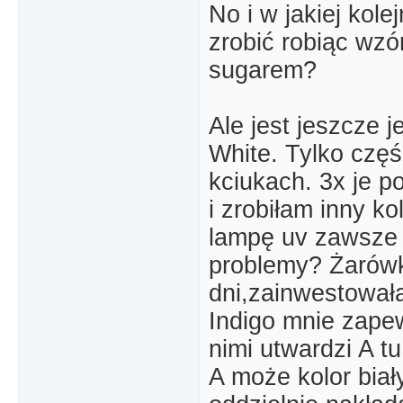
No i w jakiej kol
zrobić robiąc wz
sugarem?
Ale jest jeszcze 
White. Tylko częś
kciukach. 3x je 
i zrobiłam inny ko
lampę uv zawsze 
problemy? Żarówk
dni,zainwestował
Indigo mnie zape
nimi utwardzi A tu
A może kolor bia