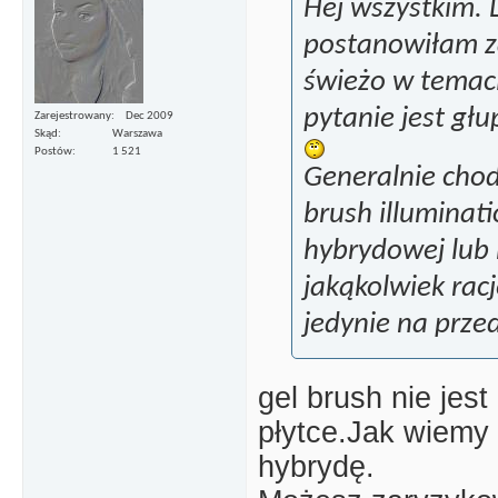
Hej wszystkim. 
postanowiłam za
świeżo w temaci
pytanie jest gł
Zarejestrowany
Dec 2009
Skąd
Warszawa
Postów
1 521
Generalnie chod
brush illuminati
hybrydowej lub
jakąkolwiek racj
jedynie na prze
gel brush nie jes
płytce.Jak wiemy
hybrydę.