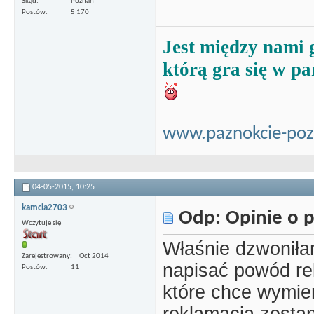
Skąd
Poznań
Postów
5 170
Jest między nami 
którą gra się w pa
www.paznokcie-poz
04-05-2015,
10:25
kamcia2703
Odp: Opinie o p
Wczytuje się
Właśnie dzwoniła
Zarejestrowany
Oct 2014
napisać powód re
Postów
11
które chce wymie
reklamacja zostan