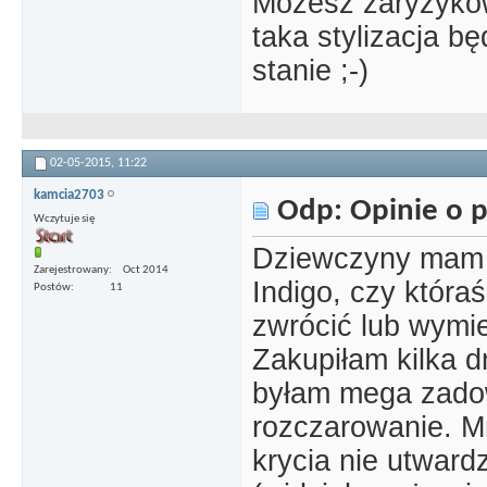
Możesz zaryzykowa
taka stylizacja bę
stanie ;-)
02-05-2015,
11:22
kamcia2703
Odp: Opinie o p
Wczytuje się
Dziewczyny mam p
Zarejestrowany
Oct 2014
Indigo, czy któr
Postów
11
zwrócić lub wymi
Zakupiłam kilka d
byłam mega zadow
rozczarowanie. M
krycia nie utward