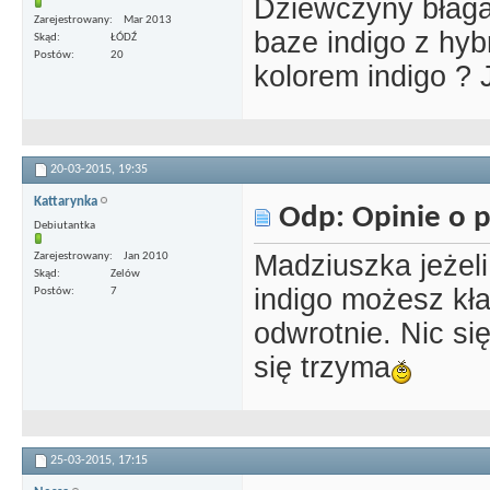
Dziewczyny błaga
Zarejestrowany
Mar 2013
baze indigo z hyb
Skąd
ŁÓDŹ
Postów
20
kolorem indigo ?
20-03-2015,
19:35
Kattarynka
Odp: Opinie o p
Debiutantka
Madziuszka jeżeli
Zarejestrowany
Jan 2010
Skąd
Zelów
indigo możesz kł
Postów
7
odwrotnie. Nic si
się trzyma
25-03-2015,
17:15