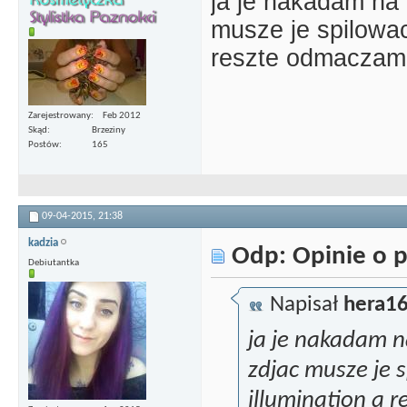
ja je nakadam na 
musze je spilowac 
reszte odmaczam
Zarejestrowany
Feb 2012
Skąd
Brzeziny
Postów
165
09-04-2015,
21:38
kadzia
Odp: Opinie o p
Debiutantka
Napisał
hera1
ja je nakadam n
zdjac musze je s
illumination a 