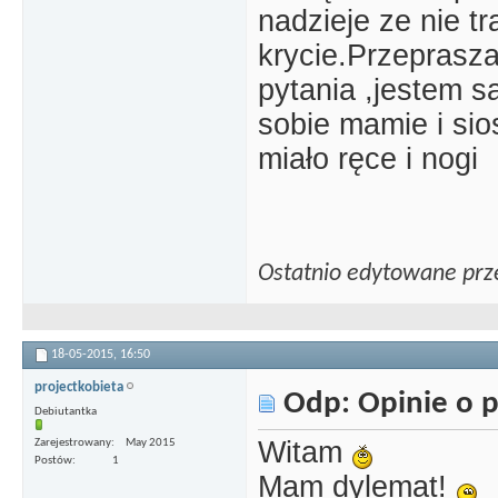
nadzieje ze nie tra
krycie.Przeprasz
pytania ,jestem 
sobie mamie i sio
miało ręce i nogi
Ostatnio edytowane prz
18-05-2015,
16:50
projectkobieta
Odp: Opinie o p
Debiutantka
Witam
Zarejestrowany
May 2015
Postów
1
Mam dylemat!