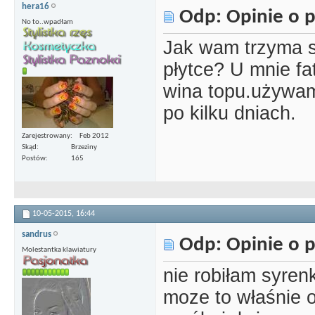
hera16
Odp: Opinie o p
No to..wpadłam
Jak wam trzyma s
płytce? U mnie fa
wina topu.używam 
po kilku dniach.
Zarejestrowany
Feb 2012
Skąd
Brzeziny
Postów
165
10-05-2015,
16:44
sandrus
Odp: Opinie o p
Molestantka klawiatury
nie robiłam syrenk
moze to właśnie o