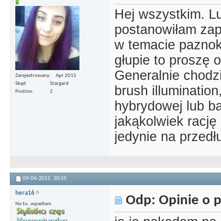
Hej wszystkim. L
postanowiłam zap
w temacie paznokc
głupie to proszę
Generalnie chodzi
Zarejestrowany
Apr 2015
Skąd
Stargard
brush illumination
Postów
2
hybrydowej lub b
jakąkolwiek rację
jedynie na przed
09-04-2015,
20:55
hera16
Odp: Opinie o p
No to..wpadłam