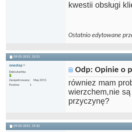
kwestii obsługi kl
Ostatnio edytowane prz
09-05-2015,
15:51
onestep
Odp: Opinie o p
Debiutantka
równiez mam pro
Zarejestrowany
May 2015
Postów
1
wierzchem,nie są
przyczynę?
09-05-2015,
19:32