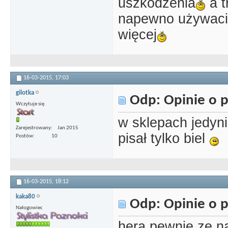
uszkodzenia
a t
napewno używacie
więcej
16-03-2015,
17:03
gilotka
Odp: Opinie o p
Wczytuje się
w sklepach jedyni
Zarejestrowany
Jan 2015
pisał tylko biel
Postów
10
16-03-2015,
18:12
kaka80
Odp: Opinie o p
Nałogowiec
hera pewnie ze n