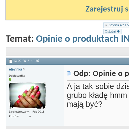
Zarejestruj s
Strona 49 z 
Ostatni
Temat:
Opinie o produktach I
13-02-2015,
11:56
elevinka
Odp: Opinie o p
Debiutantka
A ja tak sobie dz
grubo kładę hmm 
mają być?
Zarejestrowany
Feb 2015
Postów
6