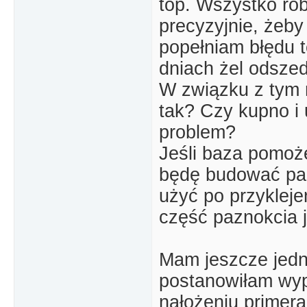
top. Wszystko rob
precyzyjnie, żeby
popełniam błędu t
dniach żel odszed
W związku z tym m
tak? Czy kupno i 
problem?
Jeśli baza pomoże
będę budować paz
użyć po przykleje
część paznokcia j
Mam jeszcze jedn
postanowiłam wy
nałożeniu primera