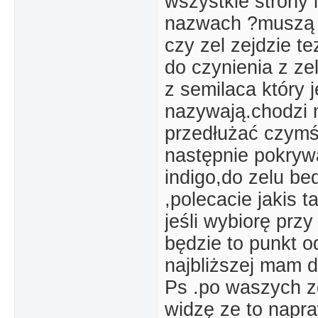
wszystkie strony 
nazwach ?muszą t
czy zel zejdzie t
do czynienia z ze
z semilaca który 
nazywają.chodzi m
przedłużać czymś
następnie pokryw
indigo,do zelu b
,polecacie jakis t
jeśli wybiorę prz
będzie to punkt o
najbliższej mam 
Ps .po waszych zd
widzę ze to napr