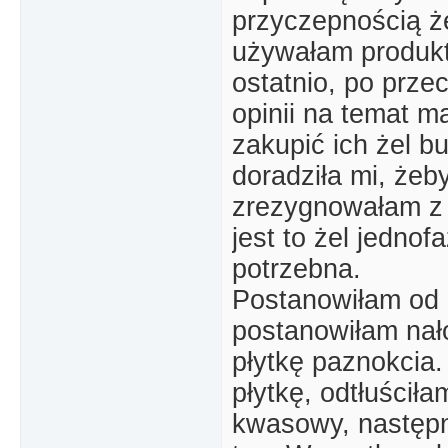
przyczepnością że
używałam produkt
ostatnio, po prze
opinii na temat m
zakupić ich żel b
doradziła mi, żeb
zrezygnowałam z n
jest to żel jednof
potrzebna.
Postanowiłam od
postanowiłam na
płytkę paznokcia
płytkę, odtłuściła
kwasowy, następni