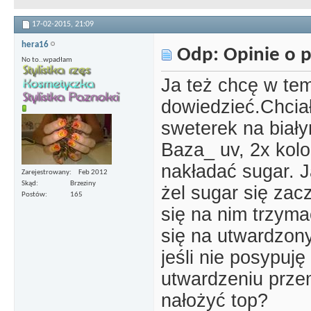
17-02-2015,
21:09
hera16
Odp: Opinie o p
No to..wpadłam
Ja też chcę w tem
dowiedzieć.Chciał
sweterek na biały
Baza_ uv, 2x kolo
nakładać sugar. J
Zarejestrowany
Feb 2012
Skąd
Brzeziny
żel sugar się zac
Postów
165
się na nim trzym
się na utwardzony
jeśli nie posypuj
utwardzeniu prze
nałożyć top?