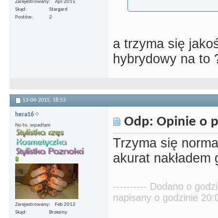
Zarejestrowany
Apr 2015
Skąd
Stargard
Postów
2
a trzyma się jako
hybrydowy na to 
13-04-2015,
18:53
hera16
Odp: Opinie o p
No to..wpadłam
Trzyma się normal
akurat nakładem g
---------- Dodano o godzi
napisany o godzinie 20:02
Zarejestrowany
Feb 2012
Skąd
Brzeziny