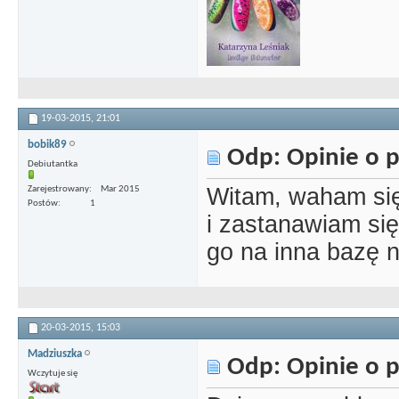
19-03-2015,
21:01
bobik89
Odp: Opinie o p
Debiutantka
Witam, waham si
Zarejestrowany
Mar 2015
Postów
1
i zastanawiam się
go na inna bazę 
20-03-2015,
15:03
Madziuszka
Odp: Opinie o p
Wczytuje się