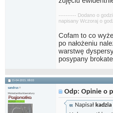
zdjęciu ewidentni
---------- Dodano o godzi
napisany Wczoraj o godzi
Cofam to co wyże
po nałożeniu na
warstwę dyspersyj
posypany brokatem
15-04-2015,
08:03
sandrus
Odp: Opinie o p
Molestantka klawiatury
Napisał
kadzia