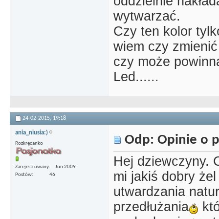
oddzielnie nakłada
wytwarzać.
Czy ten kolor tyl
wiem czy zmienić f
czy może powinna
Led......
24-02-2015,
19:18
ania_niusia:)
Odp: Opinie o p
Rozkręcanko
Hej dziewczyny. 
Zarejestrowany
Jun 2009
mi jakiś dobry żel
Postów
46
utwardzania natur
przedłużania
któ