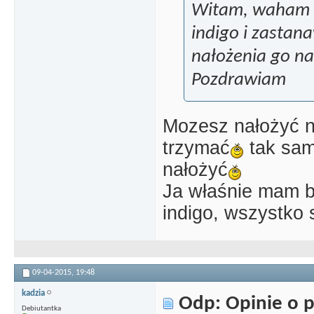
Witam, waham 
indigo i zastan
nałożenia go na
Pozdrawiam
Mozesz nałożyć n
trzymać
tak sam
nałożyć
Ja właśnie mam ba
indigo, wszystko 
09-04-2015,
19:48
kadzia
Odp: Opinie o p
Debiutantka