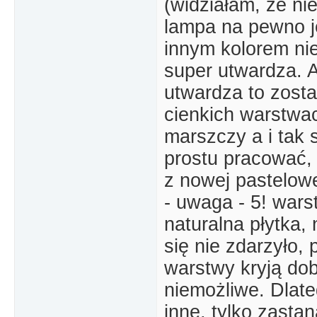
(widziałam, że nie
lampa na pewno j
innym kolorem ni
super utwardza. A
utwardza to zosta
cienkich warstwac
marszczy a i tak 
prostu pracować,
z nowej pastelowe
- uwaga - 5! wars
naturalna płytka,
się nie zdarzyło, 
warstwy kryją dob
niemożliwe. Dlat
inne, tylko zasta