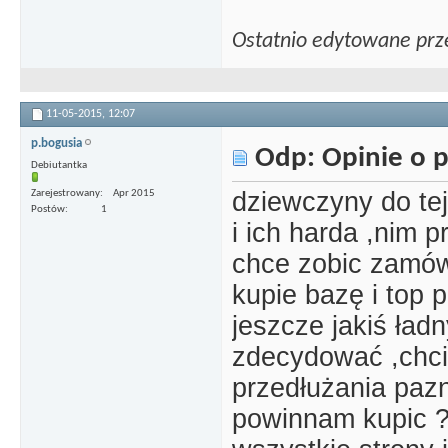
Ostatnio edytowane prz
11-05-2015,
12:07
p.bogusia
Odp: Opinie o p
Debiutantka
dziewczyny do te
Zarejestrowany
Apr 2015
Postów
1
i ich harda ,nim 
chce zobic zamów
kupie bazę i top p
jeszcze jakiś ład
zdecydować ,chci
przedłużania pazn
powinnam kupic ?n