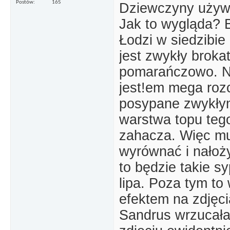
Postów
165
Dziewczyny używa
Jak to wygląda? 
Łodzi w siedzibie 
jest zwykły brokat
pomarańczowo. Na
jest!em mega rozc
posypane zwykłym
warstwa topu tego
zahacza. Więc mu
wyrównać i nałoży
to będzie takie sy
lipa. Poza tym to
efektem na zdjęci
Sandrus wrzucała 