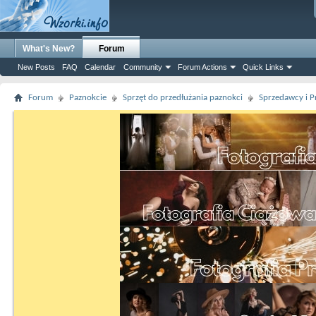
What's New?
Forum
New Posts
FAQ
Calendar
Community
Forum Actions
Quick Links
Forum
Paznokcie
Sprzęt do przedłużania paznokci
Sprzedawcy i P