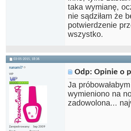
taka wymianę, oc
nie sądziłam że b
potwierdzenie prz
wszystko.
03-05-2015,
18:36
nanami7
Odp: Opinie o p
VIP
Ja próbowałabym 
wymieniono na now
zadowolona... na
Zarejestrowany
Sep 2009