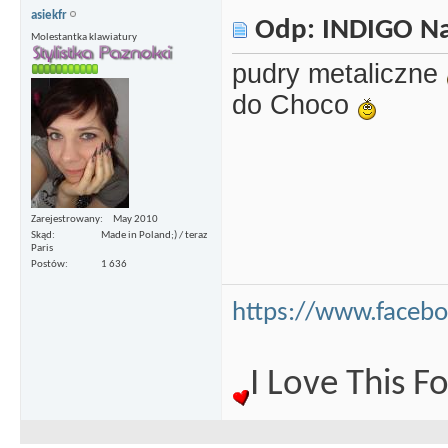
asiekfr
Odp: INDIGO Nai
Molestantka klawiatury
pudry metaliczne
do Choco
Zarejestrowany
May 2010
Skąd
Made in Poland;) / teraz
Paris
Postów
1 636
https://www.facebo
I Love This 