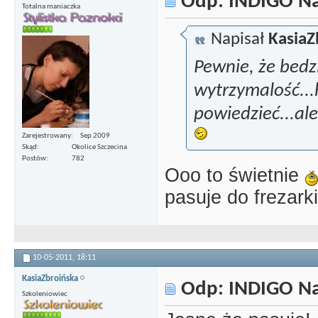
Odp: INDIGO Nai
Totalna maniaczka
Napisał
KasiaZ
Pewnie, że bedz
wytrzymalość..
powiedzieć...al
Zarejestrowany
Sep 2009
Skąd
Okolice Szczecina
Postów
782
Ooo to świetnie
pasuje do frezark
10-05-2011,
18:11
KasiaZbroińska
Odp: INDIGO Nai
Szkoleniowiec