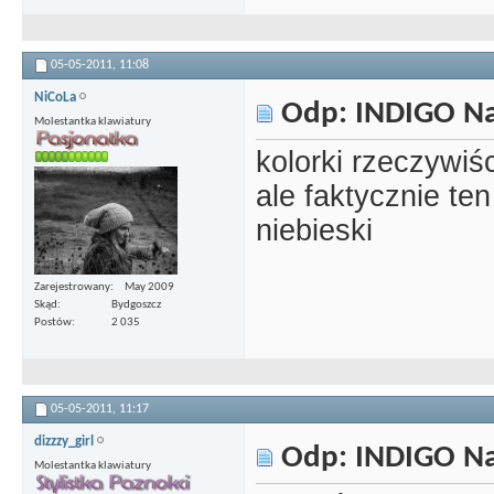
05-05-2011,
11:08
NiCoLa
Odp: INDIGO Nai
Molestantka klawiatury
kolorki rzeczywiś
ale faktycznie te
niebieski
Zarejestrowany
May 2009
Skąd
Bydgoszcz
Postów
2 035
05-05-2011,
11:17
dizzzy_girl
Odp: INDIGO Nai
Molestantka klawiatury