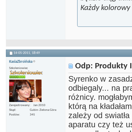
Każdy kolorowy a
14-05-2011,
18:49
KasiaZbroińska
Odp: Produkty I
Szkoleniowiec
Syrenko w zasadz
odbiegaly... na p
różnicy. mogłabym
którą na kładałam 
Zarejestrowany
Jan 2010
Skąd
Gubin- Zielona Góra
zależy od swiatła
Postów
345
aparatu czy też u