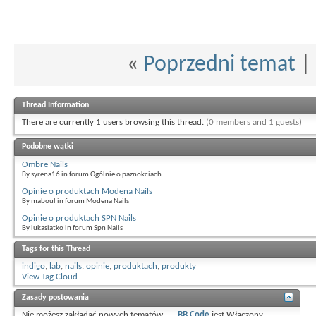
«
Poprzedni temat
|
Thread Information
There are currently 1 users browsing this thread.
(0 members and 1 guests)
Podobne wątki
Ombre Nails
By syrena16 in forum Ogólnie o paznokciach
Opinie o produktach Modena Nails
By maboul in forum Modena Nails
Opinie o produktach SPN Nails
By lukasiatko in forum Spn Nails
Tags for this Thread
indigo
,
lab
,
nails
,
opinie
,
produktach
,
produkty
View Tag Cloud
Zasady postowania
Nie możesz
zakładać nowych tematów
BB Code
jest
Włączony