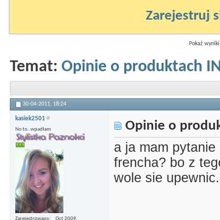
Zarejestruj s
Pokaż wyniki
Temat:
Opinie o produktach I
30-04-2011,
18:24
kasiek2501
Opinie o produk
No to..wpadłam
a ja mam pytanie
frencha? bo z te
wole sie upewnic.
Zarejestrowany
Oct 2009