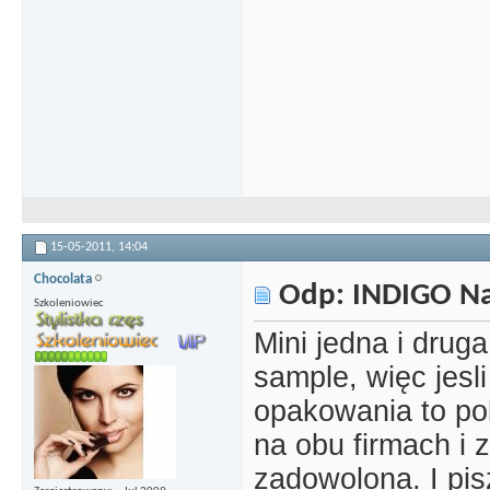
15-05-2011,
14:04
Chocolata
Odp: INDIGO Nai
Szkoleniowiec
Mini jedna i drug
sample, więc jes
opakowania to po
na obu firmach i 
zadowolona. I pis