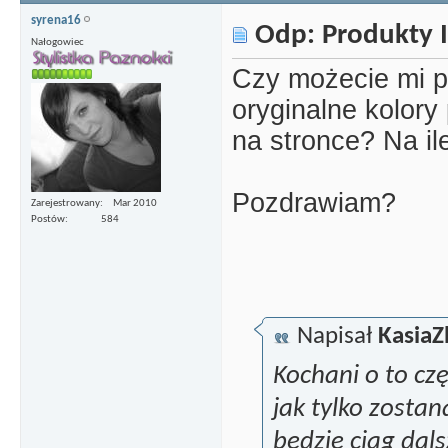
syrena16
Odp: Produkty I
Nałogowiec
Czy możecie mi p
oryginalne kolory 
na stronce? Na ile
Pozdrawiam?
Zarejestrowany
Mar 2010
Postów
584
Napisał
KasiaZ
Kochani o to cz
jak tylko zostan
będzie ciąg dal