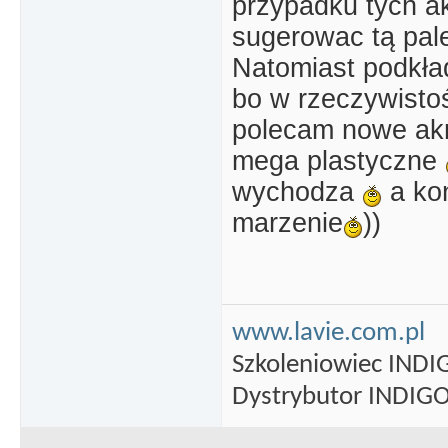
przypadku tych ak
sugerowac tą pal
Natomiast podkła
bo w rzeczywisto
polecam nowe akr
mega plastyczne
wychodza
a ko
marzenie
))
www.lavie.com.pl
Szkoleniowiec INDI
Dystrybutor INDIGO 