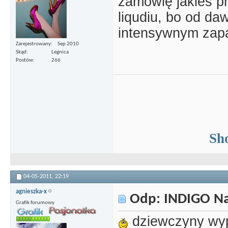
zamówię jakieś p
liqudiu, bo od d
intensywnym zap
Zarejestrowany
Sep 2010
Skąd
Legnica
Postów
266
Sh
04-05-2011,
22:19
agnieszka-x
Odp: INDIGO Nai
Grafik forumowy
dziewczyny wyp