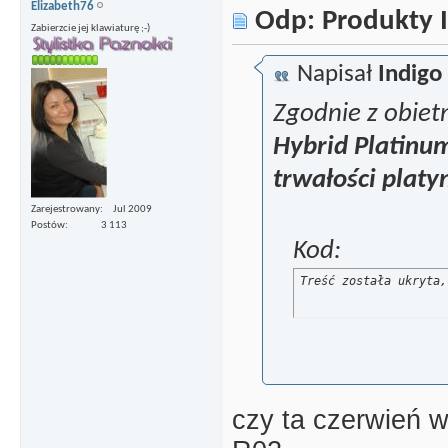
Elizabeth76
Odp: Produkty I
Zabierzcie jej klawiaturę ;-)
Napisał
Indigo
Zgodnie z obietn
Hybrid Platinu
trwałości platy
Zarejestrowany
Jul 2009
Postów
3 113
Kod:
Treść została ukryta,
czy ta czerwień w