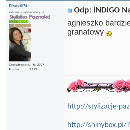
Elizabeth76
Odp: INDIGO Nai
Zabierzcie jej klawiaturę ;-)
agnieszko bardzie
granatowy
Zarejestrowany
Jul 2009
Postów
3 113
http://stylizacje-p
http://shinybox.pl/