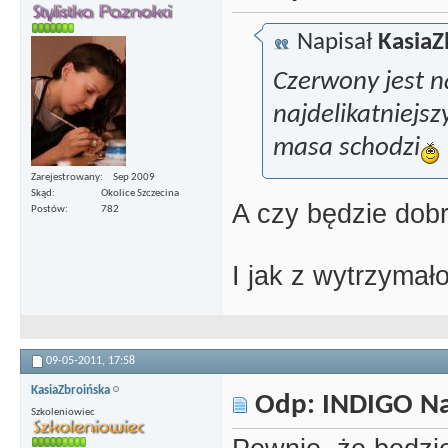
Napisał
KasiaZ
Czerwony jest n
najdelikatniejs
masa schodzi
Zarejestrowany
Sep 2009
Skąd
Okolice Szczecina
A czy będzie dobr
Postów
782
I jak z wytrzymał
09-05-2011,
17:58
KasiaZbroińska
Odp: INDIGO Nai
Szkoleniowiec