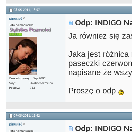
08-05-2011,
16:57
pinusia6
Odp: INDIGO Nai
Totalna maniaczka
Ja równiez się z
Jaka jest różnica
paseczki czerwony 
napisane że wszy
Zarejestrowany
Sep 2009
Skąd
Okolice Szczecina
Proszę o odp
Postów
782
09-05-2011,
11:42
pinusia6
Odp: INDIGO Nai
Totalna maniaczka