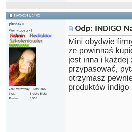
15-05-2011,
14:02
plushak
Odp: INDIGO Nai
Wolny strzelec <3
Mini obydwie firm
że powinnaś kupi
jest inna i każde
przypasować, pyt
otrzymasz pewnie
produktów indigo a
Zarejestrowany
May 2009
Skąd
Bielsko-Biała
Postów
3 505