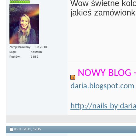
Wow świetne kolo
jakieś zamówion
Zarejestrowany
Jun 2010
Skąd
Koszalin
Postów
1 853
NOWY BLOG 
daria.blogspot.com
http://nails-by-dar
05-05-2011,
12:15