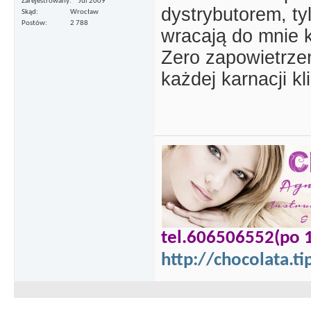
Zarejestrowany
Jul 2009
dystrybutorem, ty
Skąd
Wrocław
Postów
2 788
wracają do mnie k
Zero zapowietrze
każdej karnacji k
tel.606506552(po 
http://chocolata.ti