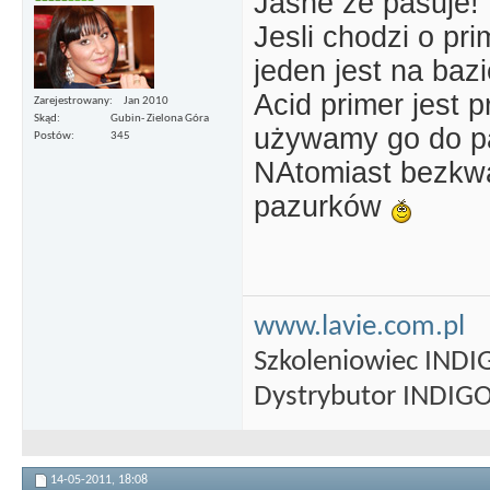
Jasne że pasuje!
Jesli chodzi o pri
jeden jest na baz
Acid primer jest
Zarejestrowany
Jan 2010
Skąd
Gubin- Zielona Góra
używamy go do p
Postów
345
NAtomiast bezkw
pazurków
www.lavie.com.pl
Szkoleniowiec INDI
Dystrybutor INDIGO 
14-05-2011,
18:08