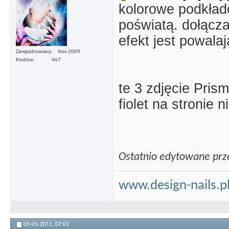
kolorowe podkład
poświatą. dołącz
efekt jest powalaj
Zarejestrowany
Nov 2009
Postów
467
te 3 zdjęcie Prism
fiolet na stronie 
Ostatnio edytowane prz
www.design-nails.p
05-05-2011,
07:01