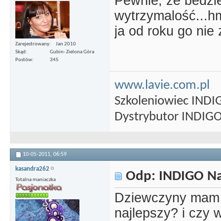
Pewnie, że bedzi
wytrzymalość...hm
ja od roku go nie
Zarejestrowany
Jan 2010
Skąd
Gubin- Zielona Góra
Postów
345
www.lavie.com.pl
Szkoleniowiec INDI
Dystrybutor INDIGO 
10-05-2011,
06:59
kasandra262
Odp: INDIGO Nai
Totalna maniaczka
Dziewczyny mam p
najlepszy? i czy 