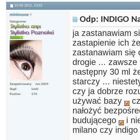
15-05-2011,
13:52
minimouse
Odp: INDIGO Nai
Nałogowiec
ja zastanawiam si
zastapienie ich że
zastanawiam się c
drogie ... zawsze
następny 30 ml że
starczy ... nieste
Zarejestrowany
Jun 2009
czy ja dobrze roz
Skąd
Łódź
Postów
570
używać bazy
cz
nałożyć bezpośre
budującego
i ni
milano czy indig