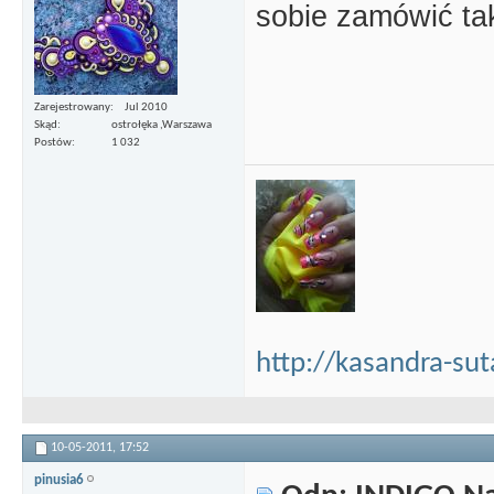
sobie zamówić ta
Zarejestrowany
Jul 2010
Skąd
ostrołęka ,Warszawa
Postów
1 032
http://kasandra-su
10-05-2011,
17:52
pinusia6