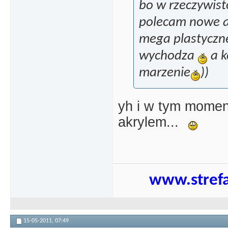
bo w rzeczywist
polecam nowe ak
mega plastycz
wychodza
a k
marzenie
))
yh i w tym momenc
akrylem...
www.strefa
15-05-2011,
07:49