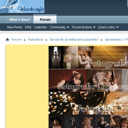
What's New?
Forum
New Posts
FAQ
Calendar
Community
Forum Actions
Quick Links
Forum
Paznokcie
Sprzęt do przedłużania paznokci
Sprzedawcy i P