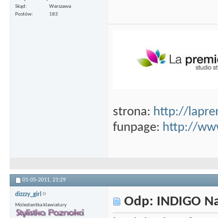
Skąd
Warszawa
Postów
183
strona:
http://lapre
funpage:
http://ww
01-05-2011,
21:29
dizzzy_girl
Odp: INDIGO Nai
Molestantka klawiatury