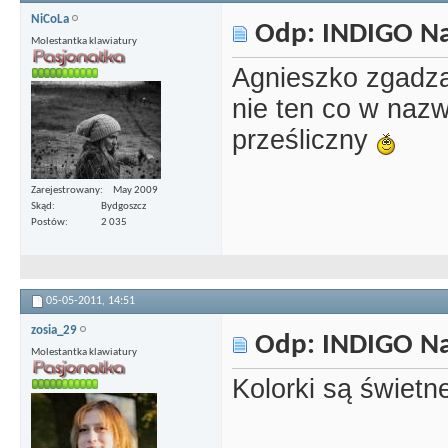
NiCoLa
Odp: INDIGO Nai
Molestantka klawiatury
Agnieszko zgadza
nie ten co w nazw
prześliczny
Zarejestrowany
May 2009
Skąd
Bydgoszcz
Postów
2 035
05-05-2011,
14:51
zosia_29
Odp: INDIGO Nai
Molestantka klawiatury
Kolorki są świet