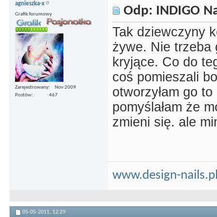
agnieszka-x
Odp: INDIGO Nai
Grafik forumowy
Tak dziewczyny ko
żywe. Nie trzeba 
kryjące. Co do te
coś pomieszali bo 
otworzyłam go to 
Zarejestrowany
Nov 2009
Postów
467
pomyślałam że m
zmieni się. ale m
www.design-nails.p
05-05-2011,
12:29