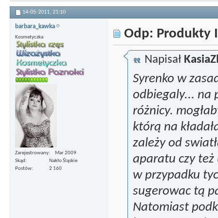
14-05-2011,
21:10
barbara_kawka
Odp: Produkty I
Kosmetyczka
Napisał
KasiaZ
Syrenko w zasad
odbiegaly... na
różnicy. mogłaby
którą na kładała
zależy od swiat
Zarejestrowany
Mar 2009
aparatu czy też
Skąd
Nakło Śląskie
Postów
2 160
w przypadku tyc
sugerowac tą p
Natomiast podkł