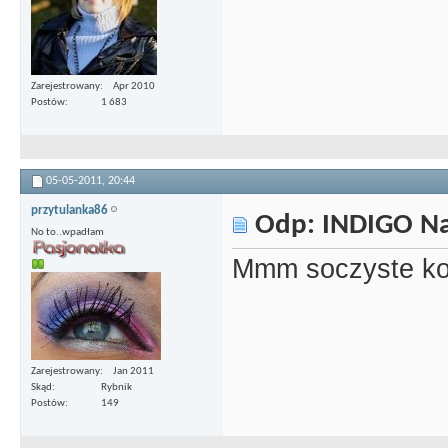
Zarejestrowany
Apr 2010
Postów
1 683
05-05-2011,
20:44
przytulanka86
Odp: INDIGO Nai
No to..wpadłam
Mmm soczyste ko
Zarejestrowany
Jan 2011
Skąd
Rybnik
Postów
149