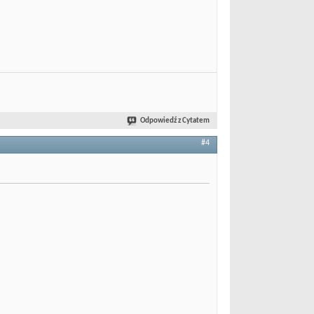
Odpowiedź z Cytatem
#4