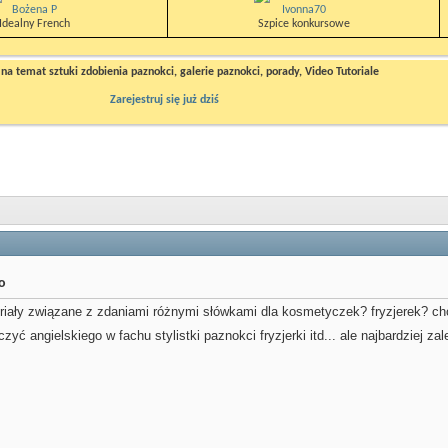
Bożena P
Ivonna70
Idealny French
Szpice konkursowe
a temat sztuki zdobienia paznokci, galerie paznokci, porady, Video Tutoriale
Zarejestruj się już dziś
wo
iały związane z zdaniami różnymi słówkami dla kosmetyczek? fryzjerek? ch
zyć angielskiego w fachu stylistki paznokci fryzjerki itd... ale najbardziej 