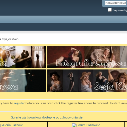
Zapamiętaj
i fryzjerstwo
ay have to
register
before you can post: click the register link above to proceed. To start vi
Galerie użytkowników dostępne po zalogowaniu się