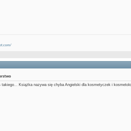
ot.com/
jerstwo
oś takiego... Książka nazywa się chyba Angielski dla kosmetyczek i kosmetol