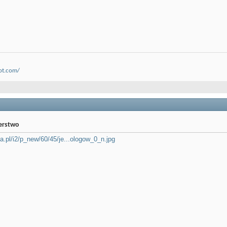
ot.com/
jerstwo
jka.pl/i2/p_new/60/45/je...ologow_0_n.jpg