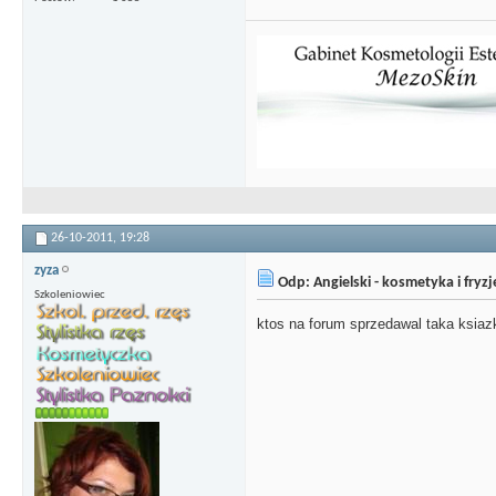
26-10-2011,
19:28
zyza
Odp: Angielski - kosmetyka i fryz
Szkoleniowiec
ktos na forum sprzedawal taka ksia