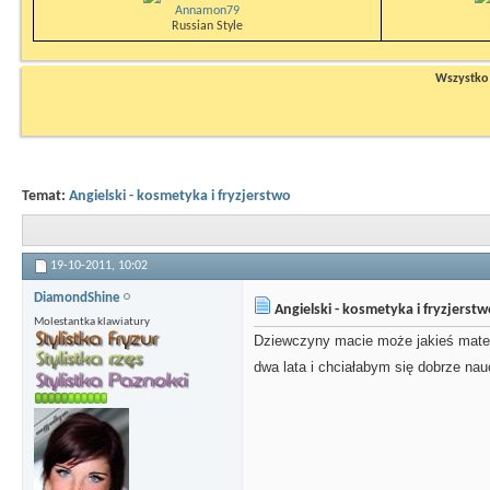
Annamon79
Russian Style
Wszystko n
Temat:
Angielski - kosmetyka i fryzjerstwo
19-10-2011,
10:02
DiamondShine
Angielski - kosmetyka i fryzjerst
Molestantka klawiatury
Dziewczyny macie może jakieś mater
dwa lata i chciałabym się dobrze nauc