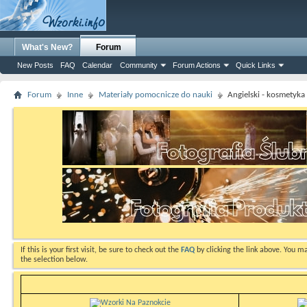
What's New?
Forum
New Posts
FAQ
Calendar
Community
Forum Actions
Quick Links
Forum
Inne
Materiały pomocnicze do nauki
Angielski - kosmetyka 
If this is your first visit, be sure to check out the
FAQ
by clicking the link above. You m
the selection below.