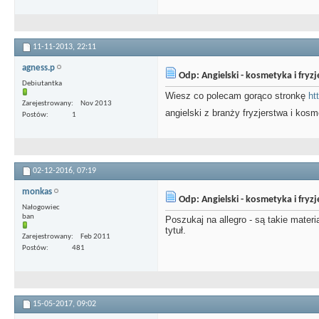
11-11-2013,
22:11
agness.p
Odp: Angielski - kosmetyka i fryz
Debiutantka
Wiesz co polecam gorąco stronkę
ht
Zarejestrowany
Nov 2013
angielski z branży fryzjerstwa i kosme
Postów
1
02-12-2016,
07:19
monkas
Odp: Angielski - kosmetyka i fryz
Nałogowiec
ban
Poszukaj na allegro - są takie mater
tytuł.
Zarejestrowany
Feb 2011
Postów
481
15-05-2017,
09:02