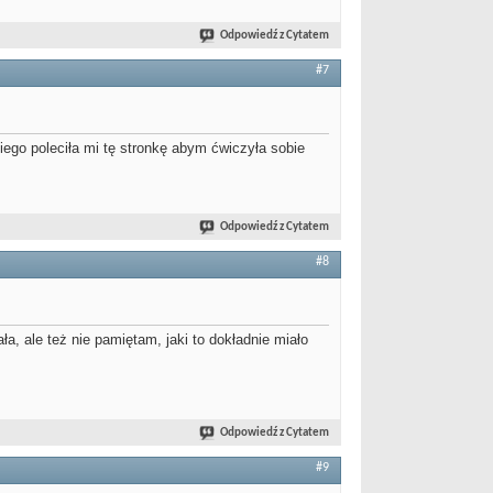
Odpowiedź z Cytatem
#7
ego poleciła mi tę stronkę abym ćwiczyła sobie
Odpowiedź z Cytatem
#8
, ale też nie pamiętam, jaki to dokładnie miało
Odpowiedź z Cytatem
#9