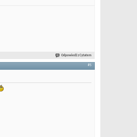
Odpowiedź z Cytatem
#5