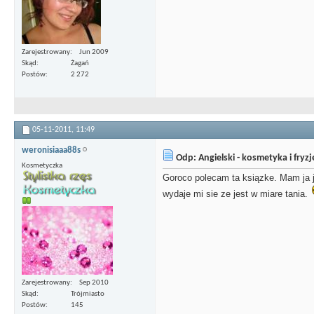
Zarejestrowany
Jun 2009
Skąd
Żagań
Postów
2 272
05-11-2011,
11:49
weronisiaaa88s
Odp: Angielski - kosmetyka i fryz
Kosmetyczka
Goroco polecam ta ksiązke. Mam ja je
wydaje mi sie ze jest w miare tania.
Zarejestrowany
Sep 2010
Skąd
Trójmiasto
Postów
145