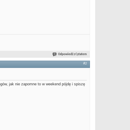
Odpowiedź z Cytatem
#2
ogów, jak nie zapomne to w weekend pójdę i spiszę