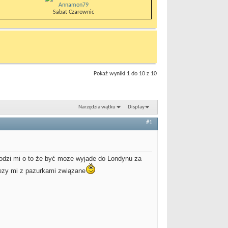
Annamon79
Sabat Czarownic
Pokaż wyniki 1 do 10 z 10
Narzędzia wątku
Display
#1
odzi mi o to że być moze wyjade do Londynu za
zalezy mi z pazurkami związane