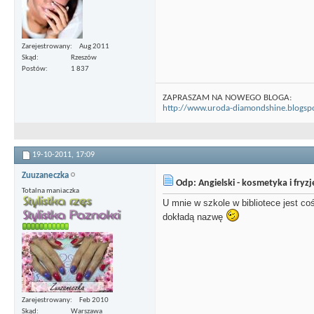
Zarejestrowany
Aug 2011
Skąd
Rzeszów
Postów
1 837
ZAPRASZAM NA NOWEGO BLOGA:
http://www.uroda-diamondshine.blogsp
19-10-2011,
17:09
Zuuzaneczka
Odp: Angielski - kosmetyka i fryz
Totalna maniaczka
U mnie w szkole w bibliotece jest c
dokładą nazwę
Zarejestrowany
Feb 2010
Skąd
Warszawa