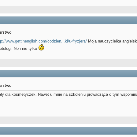
jerstwo
tp://www.gettinenglish.com/codzien...ki/u-fryzjera/
Moja nauczycielka angielski
tologi. No i nie tylko
jerstwo
iały dla kosmetyczek. Nawet u mnie na szkoleniu prowadząca o tym wspominała