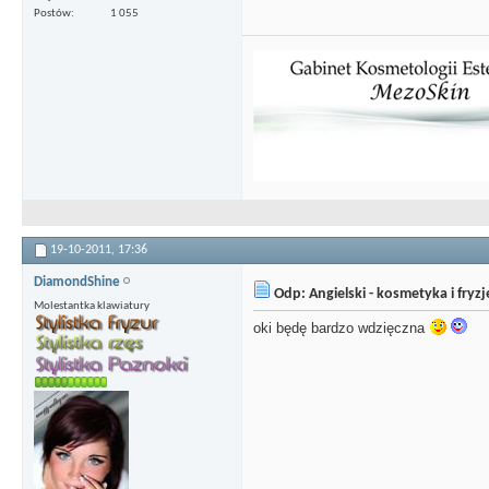
Postów
1 055
19-10-2011,
17:36
DiamondShine
Odp: Angielski - kosmetyka i fryz
Molestantka klawiatury
oki będę bardzo wdzięczna