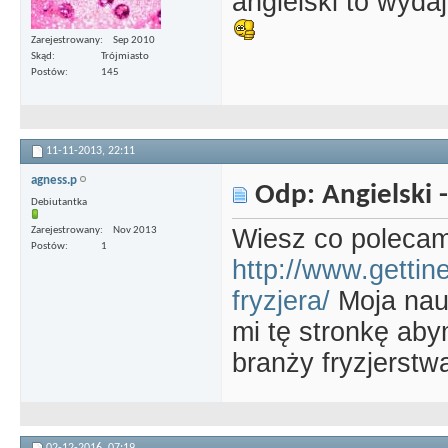
angielski to wydaj
Zarejestrowany
Sep 2010
Skąd
Trójmiasto
Postów
145
11-11-2013,
22:11
agness.p
Odp: Angielski -
Debiutantka
Wiesz co polecam
Zarejestrowany
Nov 2013
Postów
1
http://www.gettine
fryzjera/
Moja nauc
mi tę stronkę aby
branży fryzjerstwa
02-12-2016,
07:19