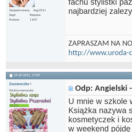
fachu stylistki paz
najbardziej zalez
Zarejestrowany
Aug 2011
Skąd
Rzeszów
Postów
1 837
ZAPRASZAM NA N
http://www.uroda-
19-10-2011,
17:09
Zuuzaneczka
Odp: Angielski -
Totalna maniaczka
U mnie w szkole w 
Książka nazywa si
kosmetyczek i ko
w weekend pójdę 