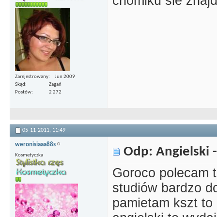
chomiku sie znaj
Zarejestrowany
Jun 2009
Skąd
Żagań
Postów
2 272
05-11-2011,
11:49
weronisiaaa88s
Odp: Angielski -
Kosmetyczka
Goroco polecam t
studiów bardzo do
pamietam kszt to 