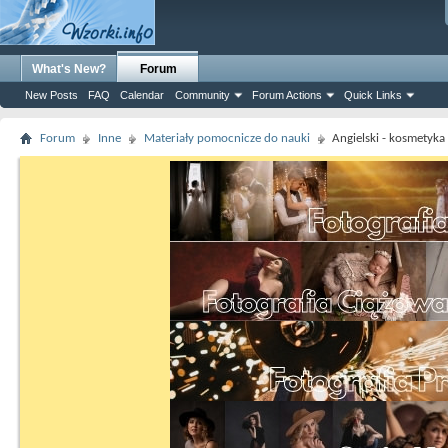
What's New?
Forum
New Posts
FAQ
Calendar
Community
Forum Actions
Quick Links
Forum
Inne
Materiały pomocnicze do nauki
Angielski - kosmetyka 