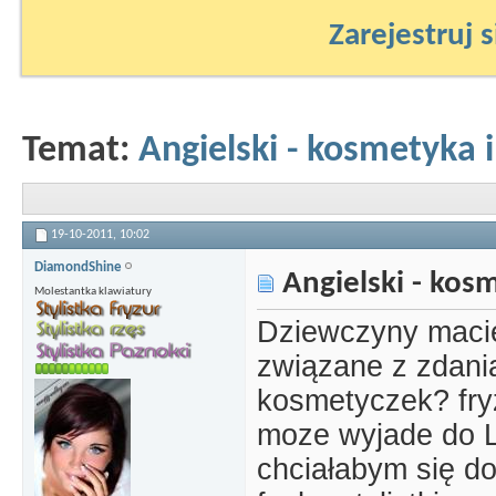
Zarejestruj s
Temat:
Angielski - kosmetyka i
19-10-2011,
10:02
DiamondShine
Angielski - kosm
Molestantka klawiatury
Dziewczyny macie
związane z zdani
kosmetyczek? fryz
moze wyjade do L
chciałabym się d