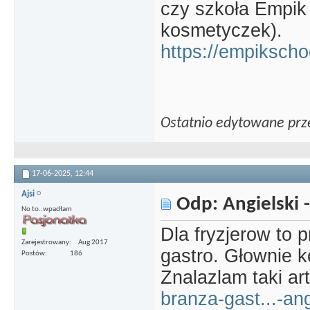
czy szkoła Empik
kosmetyczek).
https://empikscho
Ostatnio edytowane prz
17-06-2025,
12:44
Ajsi
Odp: Angielski -
No to..wpadłam
Dla fryzjerow to 
Zarejestrowany
Aug 2017
gastro. Głownie k
Postów
186
Znalazlam taki ar
branza-gast...-ang