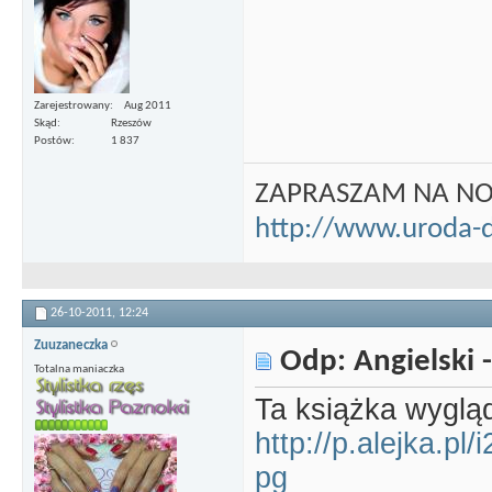
Zarejestrowany
Aug 2011
Skąd
Rzeszów
Postów
1 837
ZAPRASZAM NA N
http://www.uroda-
26-10-2011,
12:24
Zuuzaneczka
Odp: Angielski -
Totalna maniaczka
Ta książka wygląd
http://p.alejka.pl
pg