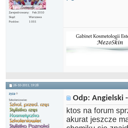
Zarejestrowany
Feb 2010
Skąd
Warszawa
Postów
1 055
26-10-2011,
19:28
zyza
Odp: Angielski -
Szkoleniowiec
ktos na forum sp
akurat jeszcze m