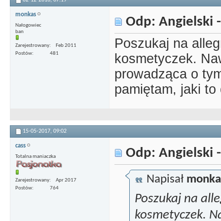
monkas
Odp: Angielski -
Nałogowiec
ban
Poszukaj na allegr
Zarejestrowany
Feb 2011
Postów
481
kosmetyczek. Naw
prowadząca o tym
pamiętam, jaki to 
15-05-2017,
09:02
cass
Odp: Angielski -
Totalna maniaczka
Napisał
monka
Zarejestrowany
Apr 2017
Postów
764
Poszukaj na alle
kosmetyczek. Na