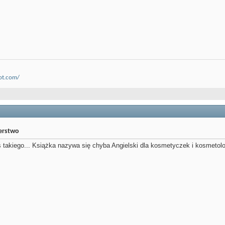
ot.com/
jerstwo
oś takiego... Książka nazywa się chyba Angielski dla kosmetyczek i kosmetol