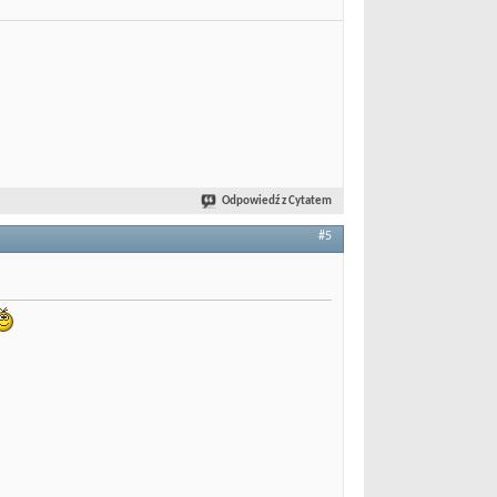
Odpowiedź z Cytatem
#5