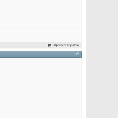
Odpowiedź z Cytatem
#4