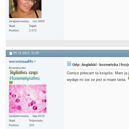
Zarejestrowany
Jun 2009
Skąd
Żagań
Postów
2 272
05-11-2011,
11:49
weronisiaaa88s
Odp: Angielski - kosmetyka i fryz
Kosmetyczka
Goroco polecam ta ksiązke. Mam ja je
wydaje mi sie ze jest w miare tania.
Zarejestrowany
Sep 2010
Skąd
Trójmiasto
Postów
145