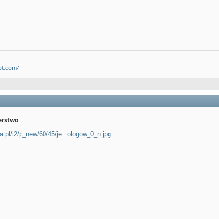
ot.com/
jerstwo
jka.pl/i2/p_new/60/45/je...ologow_0_n.jpg