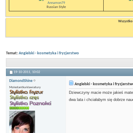
Annamon79
Russian Style
Wszystko n
Temat:
Angielski - kosmetyka i fryzjerstwo
19-10-2011,
10:02
DiamondShine
Angielski - kosmetyka i fryzjerst
Molestantka klawiatury
Dziewczyny macie może jakieś mater
dwa lata i chciałabym się dobrze nauc