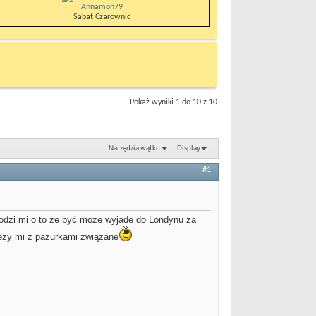
Annamon79
Sabat Czarownic
Pokaż wyniki 1 do 10 z 10
Narzędzia wątku
Display
#1
odzi mi o to że być moze wyjade do Londynu za
zalezy mi z pazurkami związane