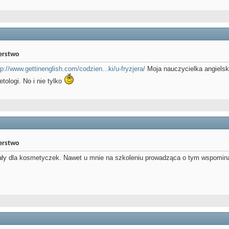
jerstwo
tp://www.gettinenglish.com/codzien...ki/u-fryzjera/
Moja nauczycielka angielski
tologi. No i nie tylko
jerstwo
iały dla kosmetyczek. Nawet u mnie na szkoleniu prowadząca o tym wspominała