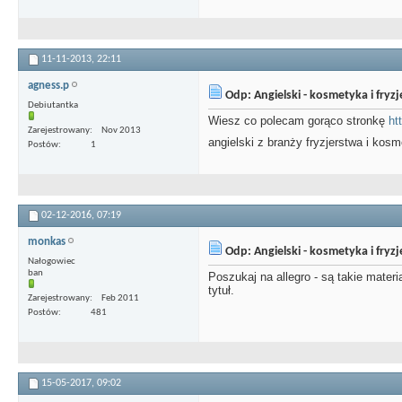
11-11-2013,
22:11
agness.p
Odp: Angielski - kosmetyka i fryz
Debiutantka
Wiesz co polecam gorąco stronkę
ht
Zarejestrowany
Nov 2013
angielski z branży fryzjerstwa i kosme
Postów
1
02-12-2016,
07:19
monkas
Odp: Angielski - kosmetyka i fryz
Nałogowiec
ban
Poszukaj na allegro - są takie mater
tytuł.
Zarejestrowany
Feb 2011
Postów
481
15-05-2017,
09:02