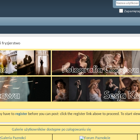
Zapamiętaj
i fryzjerstwo
ay have to
register
before you can post: click the register link above to proceed. To start vi
Galerie użytkowników dostępne po zalogowaniu się