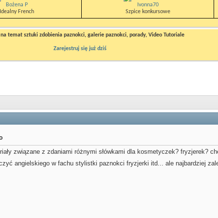
Bożena P
Ivonna70
Idealny French
Szpice konkursowe
a temat sztuki zdobienia paznokci, galerie paznokci, porady, Video Tutoriale
Zarejestruj się już dziś
wo
iały związane z zdaniami różnymi słówkami dla kosmetyczek? fryzjerek? ch
zyć angielskiego w fachu stylistki paznokci fryzjerki itd... ale najbardziej 