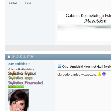
Postów
1 055
19-10-2011,
17:36
DiamondShine
Odp: Angielski - kosmetyka i fryz
Molestantka klawiatury
oki będę bardzo wdzięczna