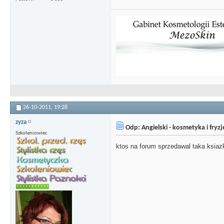
26-10-2011,
19:28
zyza
Odp: Angielski - kosmetyka i fryz
Szkoleniowiec
ktos na forum sprzedawal taka ksia