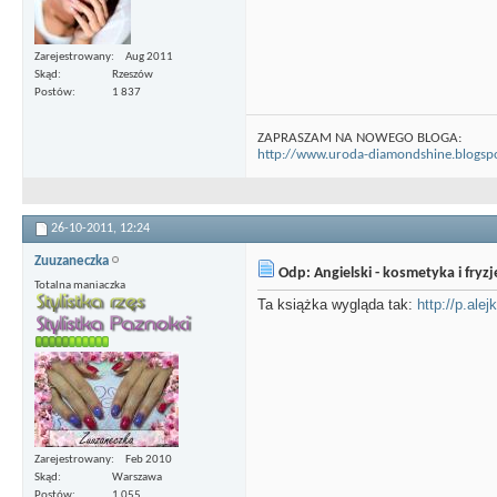
Zarejestrowany
Aug 2011
Skąd
Rzeszów
Postów
1 837
ZAPRASZAM NA NOWEGO BLOGA:
http://www.uroda-diamondshine.blogsp
26-10-2011,
12:24
Zuuzaneczka
Odp: Angielski - kosmetyka i fryz
Totalna maniaczka
Ta książka wygląda tak:
http://p.ale
Zarejestrowany
Feb 2010
Skąd
Warszawa
Postów
1 055