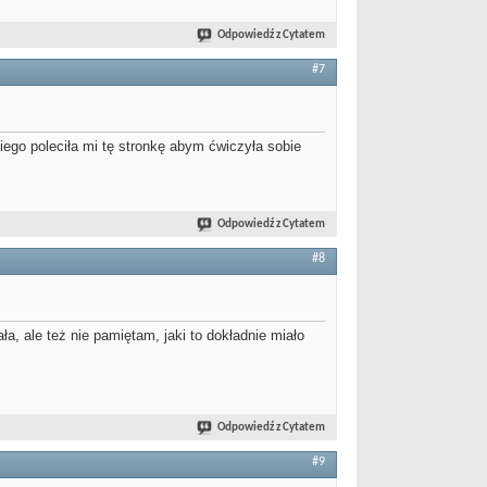
Odpowiedź z Cytatem
#7
ego poleciła mi tę stronkę abym ćwiczyła sobie
Odpowiedź z Cytatem
#8
, ale też nie pamiętam, jaki to dokładnie miało
Odpowiedź z Cytatem
#9