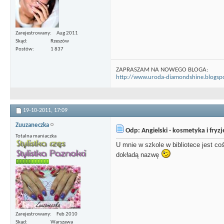
Zarejestrowany
Aug 2011
Skąd
Rzeszów
Postów
1 837
ZAPRASZAM NA NOWEGO BLOGA:
http://www.uroda-diamondshine.blogsp
19-10-2011,
17:09
Zuuzaneczka
Odp: Angielski - kosmetyka i fryz
Totalna maniaczka
U mnie w szkole w bibliotece jest c
dokładą nazwę
Zarejestrowany
Feb 2010
Skąd
Warszawa