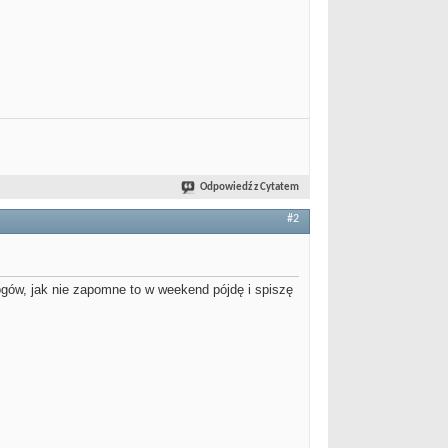
Odpowiedź z Cytatem
#2
ogów, jak nie zapomne to w weekend pójdę i spiszę