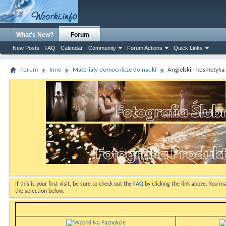
What's New?
Forum
New Posts
FAQ
Calendar
Community
Forum Actions
Quick Links
Forum
Inne
Materiały pomocnicze do nauki
Angielski - kosmetyka 
If this is your first visit, be sure to check out the
FAQ
by clicking the link above. You m
the selection below.