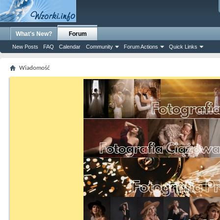
What's New?
Forum
New Posts
FAQ
Calendar
Community
Forum Actions
Quick Links
Wiadomość