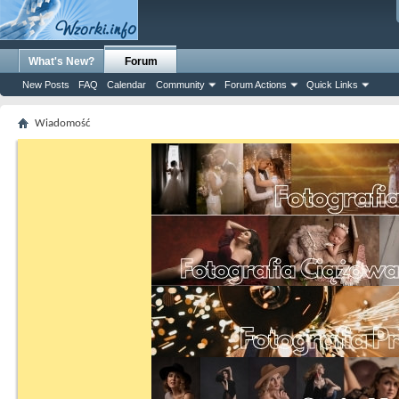
What's New?
Forum
New Posts
FAQ
Calendar
Community
Forum Actions
Quick Links
Wiadomość