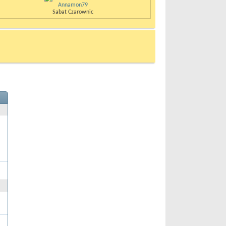
Annamon79
Sabat Czarownic