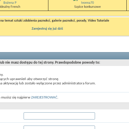
Bożena P
Ivonna70
Idealny French
Szpice konkursowe
a temat sztuki zdobienia paznokci, galerie paznokci, porady, Video Tutoriale
Zarejestruj się już dziś
 lub nie masz dostępu do tej strony. Prawdopodobne powody to:
ny.
jących uprawnień aby otworzyć stronę.
a aktywację lub zostało wyłączone przez administratora forum.
 musisz się najpierw
ZAREJESTROWAĆ
.