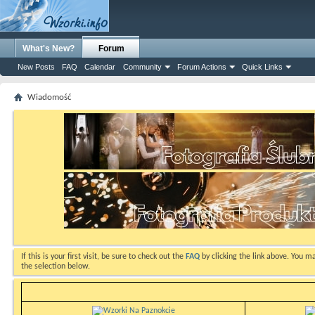
What's New?
Forum
New Posts
FAQ
Calendar
Community
Forum Actions
Quick Links
Wiadomość
If this is your first visit, be sure to check out the
FAQ
by clicking the link above. You m
the selection below.