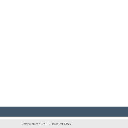
Czasy w strefie GMT +2. Teraz jest
16:27
.