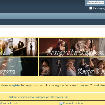
Zapamiętaj
ay have to
register
before you can post: click the register link above to proceed. To start vi
Galerie użytkowników dostępne po zalogowaniu się