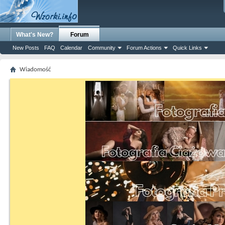
What's New?
Forum
New Posts
FAQ
Calendar
Community
Forum Actions
Quick Links
Wiadomość