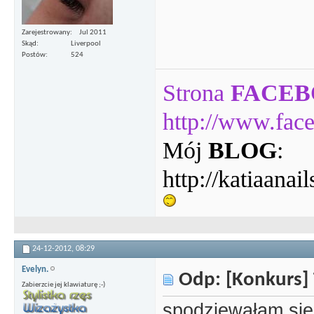
Zarejestrowany
Jul 2011
Skąd
Liverpool
Postów
524
Strona
FACE
http://www.face
Mój
BLOG
:
http://katiaanai
24-12-2012,
08:29
Evelyn.
Odp: [Konkurs] 
Zabierzcie jej klawiaturę ;-)
spodziewałam się 