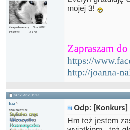
mojej 3!
Zarejestrowany
Nov 2009
Postów
2 170
Zapraszam do 
https://www.fa
http://joanna-na
24-12-2012,
11:13
Iraa
Odp: [Konkurs] 
Szkoleniowiec
Hm też jestem za
wyjątkiem...też g