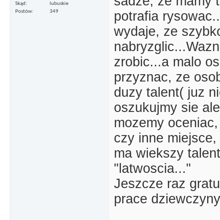
sadze, ze mamy t
Skąd
lubuskie
potrafia rysowac.
Postów
349
wydaje, ze szybko
nabryzglic...Wazne
zrobic...a malo o
przyznac, ze oso
duzy talent( juz 
oszukujmy sie ale 
mozemy oceniac, z
czy inne miejsce, 
ma wiekszy talent
"latwoscia..."
Jeszcze raz grat
prace dziewczyn