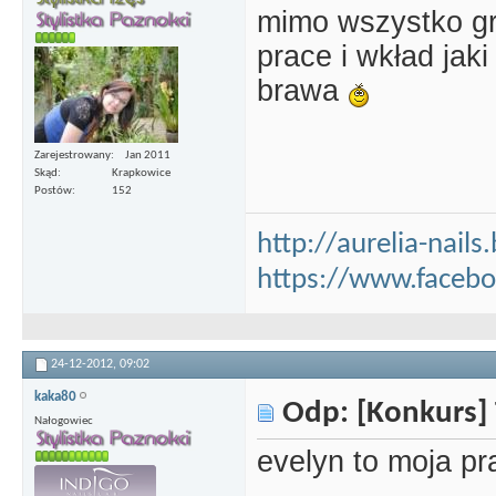
mimo wszystko gr
prace i wkład jaki
brawa
Zarejestrowany
Jan 2011
Skąd
Krapkowice
Postów
152
http://aurelia-nails
https://www.faceb
24-12-2012,
09:02
kaka80
Odp: [Konkurs] 
Nałogowiec
evelyn to moja pr