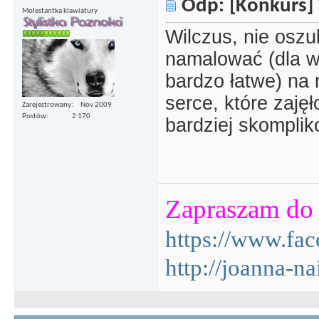
Odp: [Konkurs] 
Molestantka klawiatury
Wilczus, nie oszuk
namalować (dla ws
bardzo łatwe) na 
serce, które zajęł
Zarejestrowany
Nov 2009
Postów
2 170
bardziej skompli
Zapraszam do 
https://www.fa
http://joanna-na