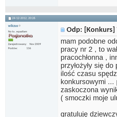
24-12-2012,
20:26
wilczus
Odp: [Konkurs] 
No to..wpadłam
mam podobne odcz
Zarejestrowany
Nov 2009
pracy nr 2 , to wa
Postów
136
pracochłonna , in
przyłożyły się do 
ilość czasu spęd
konkursowymi ...
zaskoczona wyni
( smoczki moje u
gratuluję dziewc