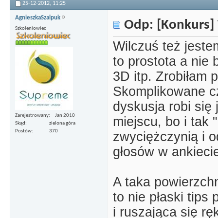
25-12-2012,
11:25
AgnieszkaSzalpuk
Odp: [Konkurs] 
Szkoleniowiec
Wilczuś też jeste
to prostota a nie
3D itp. Zrobiłam 
Skomplikowane czy
dyskusja robi się 
Zarejestrowany
Jan 2010
miejscu, bo i tak 
Skąd
zielona góra
Postów
370
zwyciężczynią i o
głosów w ankieci
A taka powierzchn
to nie płaski tip
i ruszająca się r