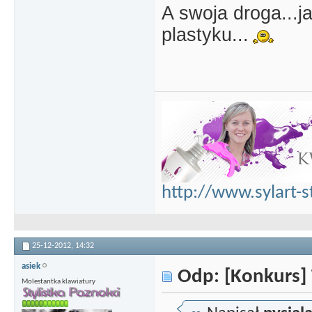
A swoja droga...
plastyku...
http://www.sylart-s
25-12-2012,
14:32
asiek
Odp: [Konkurs] 
Molestantka klawiatury