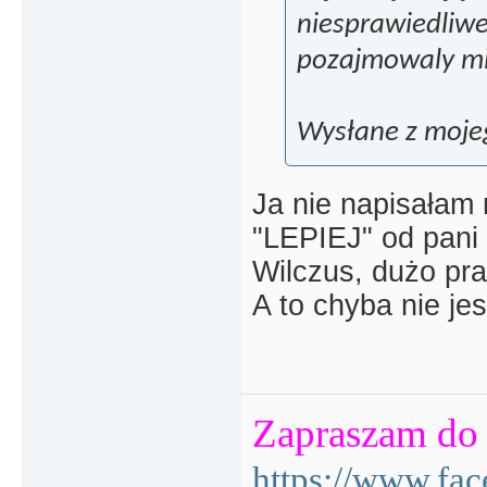
niesprawiedliw
pozajmowaly mi
Wysłane z moje
Ja nie napisałam n
"LEPIEJ" od pani y
Wilczus, dużo pra
A to chyba nie je
Zapraszam do 
https://www.fa