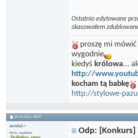
Ostatnio edytowane prz
skasowałem zdublowane
proszę mi mówić E
wygodnie
kiedyś
królowa
... 
http://www.yout
kocham tą babkę
http://stylowe-pazu
24-12-2012,
08:47
aurelia3
Odp: [Konkurs] 
No to..wpadłam