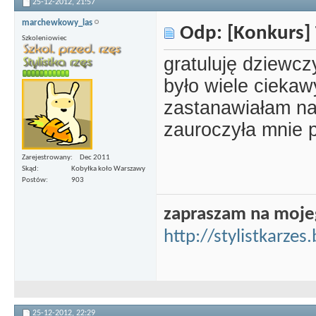
25-12-2012,
21:57
marchewkowy_las
Odp: [Konkurs] 
Szkoleniowiec
gratuluję dziewc
było wiele ciekaw
zastanawiałam na
zauroczyła mnie p
Zarejestrowany
Dec 2011
Skąd
Kobyłka koło Warszawy
Postów
903
zapraszam na moje
http://stylistkarze
25-12-2012,
22:29