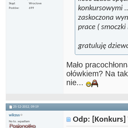
Skąd
Wroclove
konkursowymi ..
Postów
699
zaskoczona wy
prace ( smoczki
gratuluję dzie
Mało pracochłonn
ołówkiem? Na tak
nie...
25-12-2012,
09:19
wilczus
Odp: [Konkurs] 
No to..wpadłam