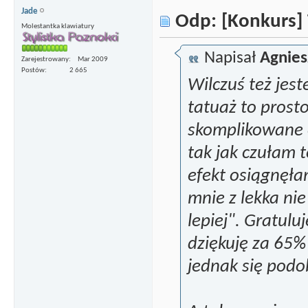
Jade
Odp: [Konkurs] 
Molestantka klawiatury
Napisał
Agnies
Zarejestrowany
Mar 2009
Postów
2 665
Wilczuś też jes
tatuaż to prosto
skomplikowane e
tak jak czułam 
efekt osiągnęłam
mnie z lekka nie
lepiej". Gratulu
dziękuję za 65%
jednak się pod