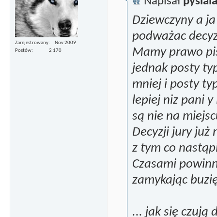
Napisał
pysiala
Dziewczyny a ja
podważac decyzj
Zarejestrowany
Nov 2009
Mamy prawo pis
Postów
2 170
jednak posty typ
mniej i posty ty
lepiej niz pani 
są nie na miejsc
Decyzji jury już
z tym co nastąpi
Czasami powinn
zamykając buzię
... jak się czują