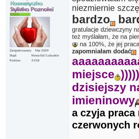
niezmiernie szczę
bardzo
bar
gratulacje dziewczyny 
też myślałam, że na pi
na 100%, że jej praca 
zapomniałam dodać
Zarejestrowany
Mar 2009
Skąd
Nowa Sól/ Lubuskie
aaaaaaaaaa
Postów
3 018
miejsce
))))
dzisiejszy n
imieninowy
a czyja praca 
czerwonych r