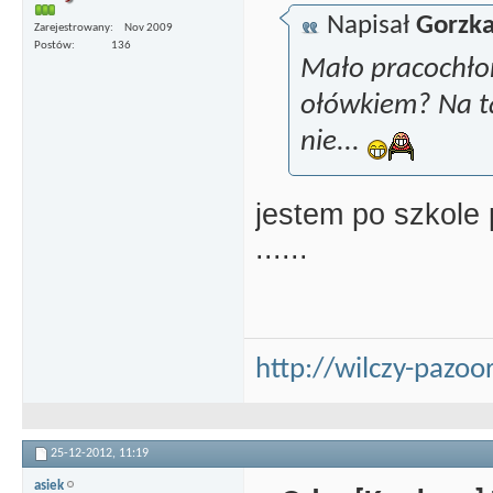
Napisał
Gorzk
Zarejestrowany
Nov 2009
Postów
136
Mało pracochło
ołówkiem? Na t
nie...
jestem po szkole
......
http://wilczy-pazoor
25-12-2012,
11:19
asiek