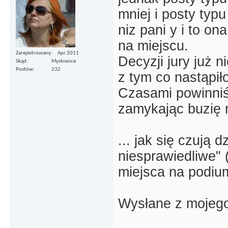
mniej i posty typu
niz pani y i to o
na miejscu.
Zarejestrowany
Apr 2011
Decyzji jury już 
Skąd
Mysłowice
Postów
232
z tym co nastąpiło
Czasami powinni
zamykając buzię 
... jak się czują 
niesprawiedliwe"
miejsca na podi
Wysłane z mojeg