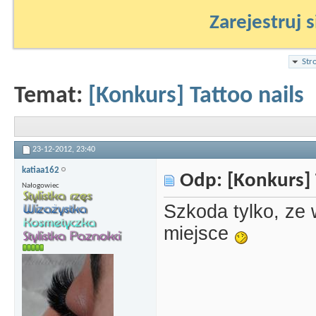
Zarejestruj s
Str
Temat:
[Konkurs] Tattoo nails
23-12-2012,
23:40
katiaa162
Odp: [Konkurs] 
Nałogowiec
Szkoda tylko, ze 
miejsce