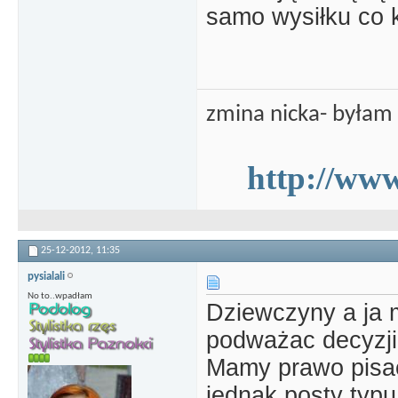
samo wysiłku co 
zmina nicka- byłam 
http://www
25-12-2012,
11:35
pysialali
No to..wpadłam
Dziewczyny a ja 
podważac decyzji 
Mamy prawo pisac
jednak posty typu