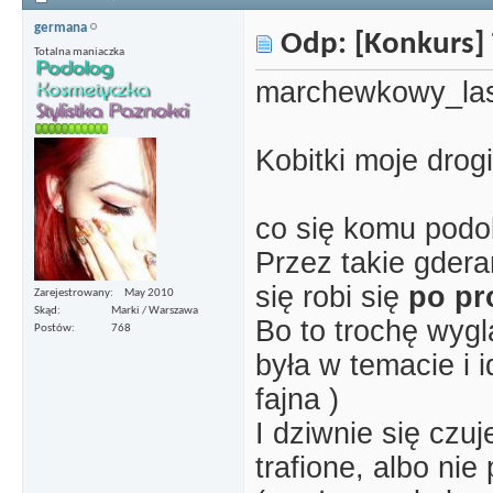
germana
Odp: [Konkurs] 
Totalna maniaczka
marchewkowy_las
Kobitki moje drogi
co się komu podo
Przez takie gderan
się robi się
po pr
Zarejestrowany
May 2010
Skąd
Marki / Warszawa
Bo to trochę wygl
Postów
768
była w temacie i 
fajna )
I dziwnie się czuj
trafione, albo nie