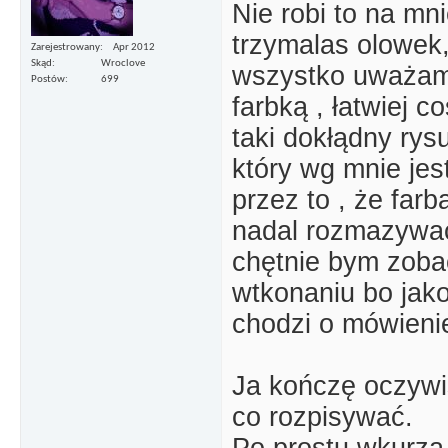
Nie robi to na mni
trzymalas olowek
Zarejestrowany
Apr 2012
Skąd
Wroclove
wszystko uważam,
Postów
699
farbką , łatwiej 
taki dokłądny rys
który wg mnie jes
przez to , że far
nadal rozmazywać
chętnie bym zoba
wtkonaniu bo jak
chodzi o mówienie
Ja kończę oczywiś
co rozpisywać.
Po prostu wkurza 