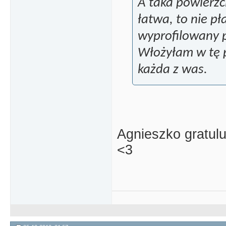
A taka powierzch
łatwa, to nie pł
wyprofilowany pi
Włożyłam w tę p
każda z was.
Agnieszko gratulu
<3