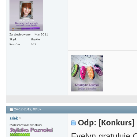
Zarejestrowany
Mar 2011
Skąd
śląskie
Postów
697
24-12-2012,
09:07
asiek
Odp: [Konkurs] 
Molestantka klawiatury
Evelyn gratuluję 