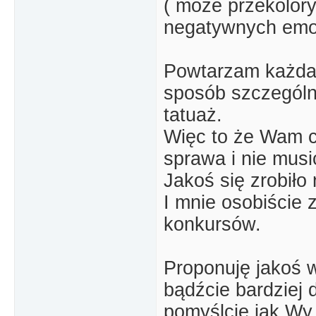
( może przekolory
negatywnych emocj
Powtarzam każda 
sposób szczególni
tatuaż.
Więc to że Wam c
sprawa i nie musi
Jakoś się zrobiło 
I mnie osobiście 
konkursów.
Proponuję jakoś w
bądźcie bardziej 
pomyślcie jak Wy 