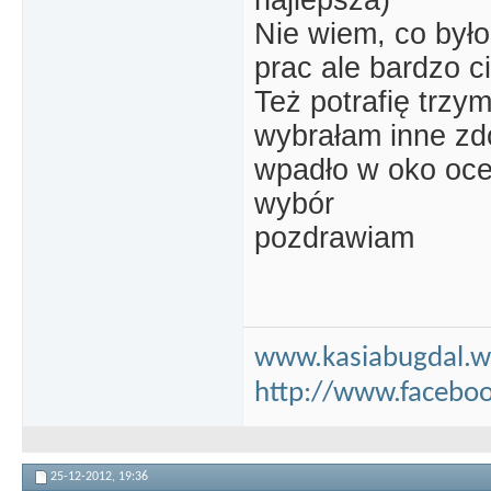
Nie wiem, co był
prac ale bardzo c
Też potrafię trzy
wybrałam inne zdo
wpadło w oko oce
wybór
pozdrawiam
www.kasiabugdal.
http://www.faceboo
25-12-2012,
19:36