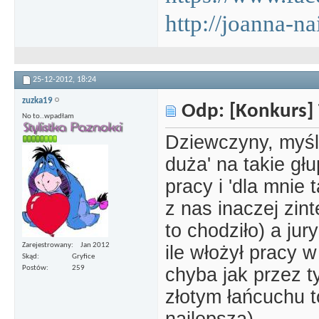
http://joanna-na
25-12-2012,
18:24
zuzka19
Odp: [Konkurs] 
No to..wpadłam
Dziewczyny, myśl
duża' na takie głu
pracy i 'dla mnie 
z nas inaczej zin
to chodziło) a jur
Zarejestrowany
Jan 2012
ile włożył pracy 
Skąd
Gryfice
chyba jak przez t
Postów
259
złotym łańcuchu t
najlepsza)