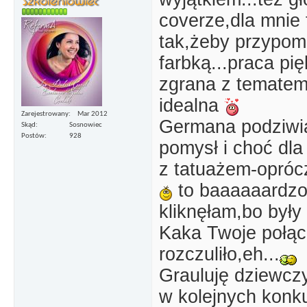
coverze,dla mnie 
tak,żeby przypomi
farbką...praca pi
zgrana z tematem
idealna
Zarejestrowany
Mar 2012
Germana podziwia
Skąd
Sosnowiec
Postów
928
pomysł i choć dla
z tatuażem-opróc
to baaaaaardzo
kliknęłam,bo był
Kaka Twoje połąc
rozczuliło,eh...
Grauluję dziewcz
w kolejnych kon