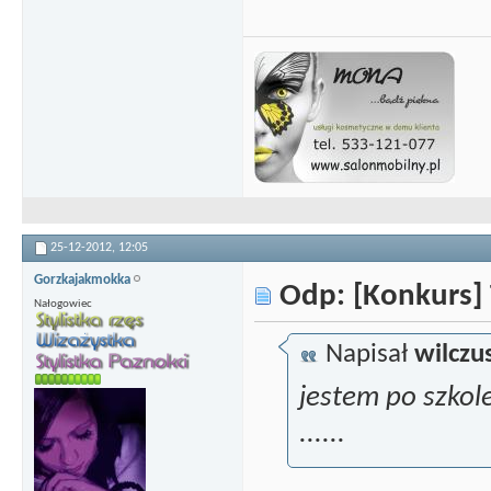
25-12-2012,
12:05
Gorzkajakmokka
Odp: [Konkurs] 
Nałogowiec
Napisał
wilczu
jestem po szkol
......