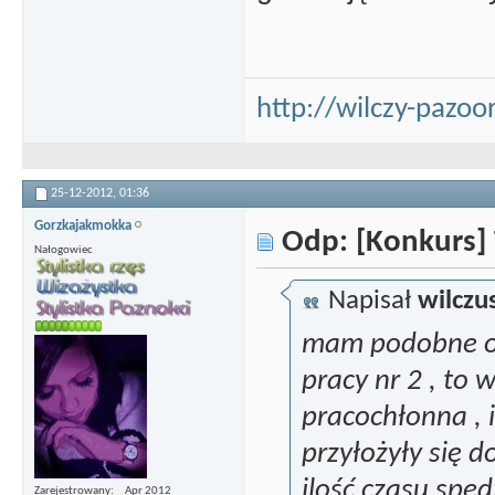
http://wilczy-pazoor
25-12-2012,
01:36
Gorzkajakmokka
Odp: [Konkurs] 
Nałogowiec
Napisał
wilczu
mam podobne od
pracy nr 2 , to 
pracochłonna , 
przyłożyły się d
ilość czasu sp
Zarejestrowany
Apr 2012