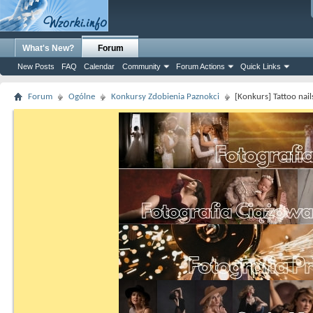
What's New?
Forum
New Posts
FAQ
Calendar
Community
Forum Actions
Quick Links
Forum
Ogólne
Konkursy Zdobienia Paznokci
[Konkurs] Tattoo nail