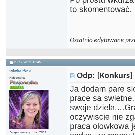
to skomentować.
Ostatnio edytowane prz
25-12-2012,
13:46
Sylwia1982
Odp: [Konkurs] 
Nałogowiec
Ja dodam pare slo
prace sa swietne
swoje dziela....G
oczywiscie nie z
praca olowkowa je
Zarejestrowany
Jan 2011