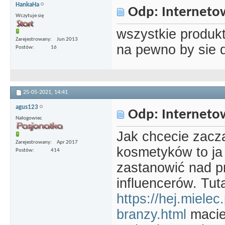
HankaHa
Odp: Interneto
Wczytuje się
wszystkie produkt
Zarejestrowany
Jun 2013
na pewno by sie 
Postów
16
25-05-2021,
14:41
agus123
Odp: Interneto
Nałogowiec
Jak chcecie zacz
Zarejestrowany
Apr 2017
kosmetyków to ja
Postów
414
zastanowić nad 
influencerów. Tuta
https://hej.mielec.
branzy.html
macie