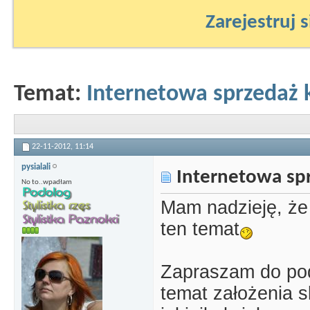
Zarejestruj s
Temat:
Internetowa sprzedaż
22-11-2012,
11:14
pysialali
Internetowa sp
No to..wpadłam
Mam nadzieję, że 
ten temat
Zapraszam do pod
temat założenia 