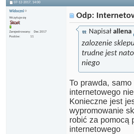
07-12-2017,
14:00
Widoczni
Odp: Interneto
Wczytuje się
Napisał
allena
Zarejestrowany
Dec 2017
Postów
11
zalozenie sklep
trudne jest nato
niego
To prawda, samo 
internetowego ni
Konieczne jest j
wypromowanie skl
robić za pomocą 
internetowego