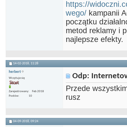
https://widoczni.
wego/
kampanii A
początku działaln
metod reklamy i p
najlepsze efekty.
14-02-2018,
11:28
herbert
Odp: Interneto
Wczytuje się
Przede wszystkim
Zarejestrowany
Feb 2018
rusz
Postów
10
04-09-2018,
09:24