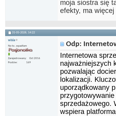
moja siostra się 
efekty, ma więcej 
31-05-2026,
14:22
wisia
Odp: Interneto
No to..wpadłam
Internetowa sprze
Zarejestrowany
Oct 2016
najważniejszych 
Postów
169
pozwalając docier
lokalizacji. Kluc
uporządkowany pro
przygotowywanie o
sprzedażowego. W
wspiera platform