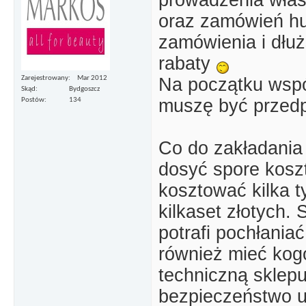
prowadzenia włas
oraz zamówień h
zamówienia i dłu
rabaty
Zarejestrowany
Mar 2012
Na początku wspó
Skąd
Bydgoszcz
muszę być przedp
Postów
134
Co do zakładania 
dosyć spore koszt
kosztować kilka t
kilkaset złotych
potrafi pochłani
również mieć kogo
techniczną sklep
bezpieczeństwo us