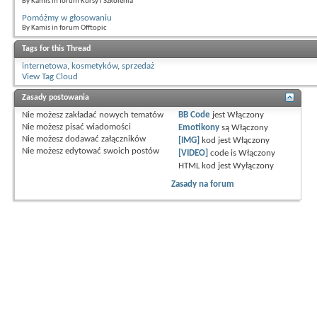
By Kamis in forum Kursy i Szkolenia
Pomóżmy w głosowaniu
By Kamis in forum Offtopic
Tags for this Thread
internetowa
,
kosmetyków
,
sprzedaż
View Tag Cloud
Zasady postowania
Nie możesz
zakładać nowych tematów
BB Code
jest
Włączony
Nie możesz
pisać wiadomości
Emotikony
są
Włączony
Nie możesz
dodawać załączników
[IMG]
kod jest
Włączony
Nie możesz
edytować swoich postów
[VIDEO]
code is
Włączony
HTML kod jest
Wyłączony
Zasady na forum