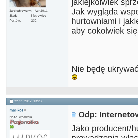
jakiejkolwiek sprz
Jak wygląda wspó
Zarejestrowany
Apr 2011
Skąd
Mysłowice
hurtowniami i ja
Postów
232
aby cokolwiek się
Nie będę ukrywać,
22-11-2012,
13:23
mar-kos
Odp: Interneto
No to..wpadłam
Jako producent/h