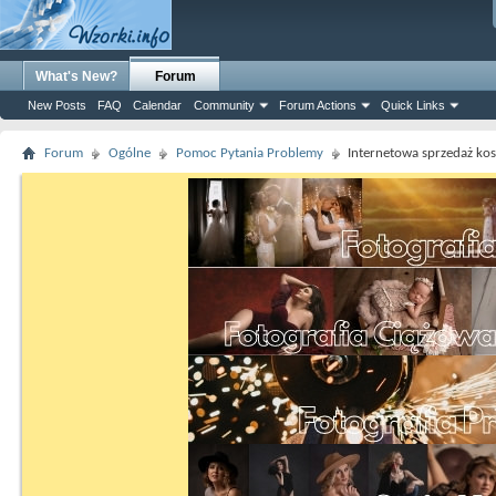
What's New?
Forum
New Posts
FAQ
Calendar
Community
Forum Actions
Quick Links
Forum
Ogólne
Pomoc Pytania Problemy
Internetowa sprzedaż k