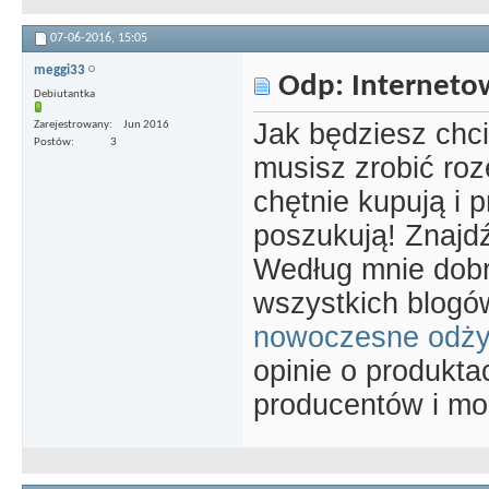
07-06-2016,
15:05
meggi33
Odp: Interneto
Debiutantka
Jak będziesz chci
Zarejestrowany
Jun 2016
Postów
3
musisz zrobić roz
chętnie kupują i
poszukują! Znajdź
Według mnie dobr
wszystkich blog
nowoczesne odżyw
opinie o produkta
producentów i m