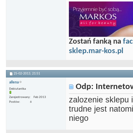
Zostań fanką na
fa
sklep.mar-kos.pl
25-02-2013,
21:51
allena
Odp: Interneto
Debiutantka
zalozenie sklepu 
Zarejestrowany
Feb 2013
Postów
6
trudne jest natomi
niego