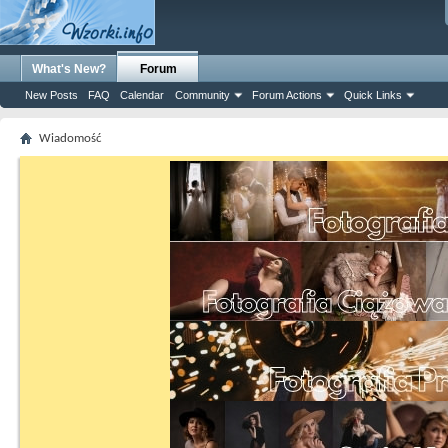
What's New?
Forum
New Posts
FAQ
Calendar
Community
Forum Actions
Quick Links
Wiadomość