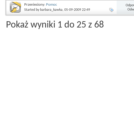
Przeniesiony:
Pomoc
Odpow
Odwi
Started by
barbara_kawka
, 05-09-2009 22:49
Pokaż wyniki 1 do 25 z 68