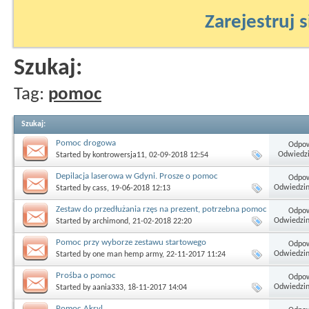
Zarejestruj s
Szukaj:
Tag:
pomoc
Szukaj
:
Pomoc drogowa
Odpow
Odwiedzi
Started by
kontrowersja11
, 02-09-2018 12:54
Depilacja laserowa w Gdyni. Prosze o pomoc
Odpow
Odwiedzin
Started by
cass
, 19-06-2018 12:13
Zestaw do przedłużania rzęs na prezent, potrzebna pomoc
Odpow
Odwiedzin
Started by
archimond
, 21-02-2018 22:20
Pomoc przy wyborze zestawu startowego
Odpow
Odwiedzin
Started by
one man hemp army
, 22-11-2017 11:24
Prośba o pomoc
Odpow
Odwiedzin
Started by
aania333
, 18-11-2017 14:04
Pomoc Akryl