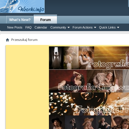
What's New?
Forum
New Posts
FAQ
Calendar
Community
Forum Actions
Quick Links
Przeszukaj forum