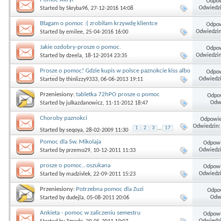
Odpow
Odwiedzi
Started by
Skryba96
, 27-12-2016 14:08
Błagam o pomoc :( zrobiłam krzywdę klientce
Odpow
Odwiedzin
Started by
emilee
, 25-04-2016 16:00
Jakie ozdobry-prosze o pomoc.
Odpow
Odwiedzin
Started by
dzeela
, 18-12-2014 23:35
Prosze o pomoc! Gdzie kupis w polsce paznokcie kiss albo
Odpow
ncla!!!
Odwiedzi
Started by
thinlizzy9333
, 06-06-2013 19:11
Przeniesiony:
tabletka 72hPO prosze o pomoc
Odpow
Odwi
Started by
julkazdanowicz
, 11-11-2012 18:47
Choroby paznokci
Odpowie
Odwiedzin:
1
2
3
...
17
Started by
seqoya
, 28-02-2009 11:30
Pomoc dla Sw. Mikolaja
Odpowi
Odwiedzi
Started by
przemo29
, 10-12-2011 11:33
prosze o pomoc.. oszukana
Odpowi
Odwiedzi
Started by
madzivlek
, 22-09-2011 15:23
Przeniesiony:
Potrzebna pomoc dla Zuzi
Odpow
Odwi
Started by
dudejla
, 05-08-2011 20:06
Ankieta - pomoc w zaliczeniu semestru
Odpowi
Odwiedzi