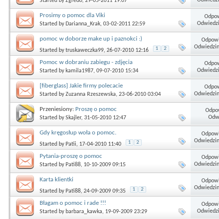
Started by
Zgredo
, 29-05-2011 19:07
Prosimy o pomoc dla Viki
Odpow
Odwiedzi
Started by
Darianna_Krak
, 03-02-2011 22:59
pomoc w doborze make up i paznokci :)
Odpowi
Odwiedzin
1
2
Started by
truskaweczka99
, 26-07-2010 12:16
Pomoc w dobraniu zabiegu - zdjęcia
Odpow
Odwiedzi
Started by
kamila1987
, 09-07-2010 15:34
[fiberglass] Jakie firmy polecacie
Odpow
Odwiedzin
Started by
Zuzanna Rzeszewska
, 23-06-2010 03:04
Przeniesiony:
Proszę o pomoc
Odpow
Odwi
Started by
Skajler
, 31-05-2010 12:47
Gdy kręgosłup woła o pomoc.
Odpowi
Odwiedzin
1
2
Started by
Patii
, 17-04-2010 11:40
Pytania-proszę o pomoc
Odpowi
Odwiedzin
Started by
Pati88
, 10-10-2009 09:15
Karta klientki
Odpowi
Odwiedzin
1
2
Started by
Pati88
, 24-09-2009 09:35
Błagam o pomoc i rade !!!
Odpowi
Odwiedzi
Started by
barbara_kawka
, 19-09-2009 23:29