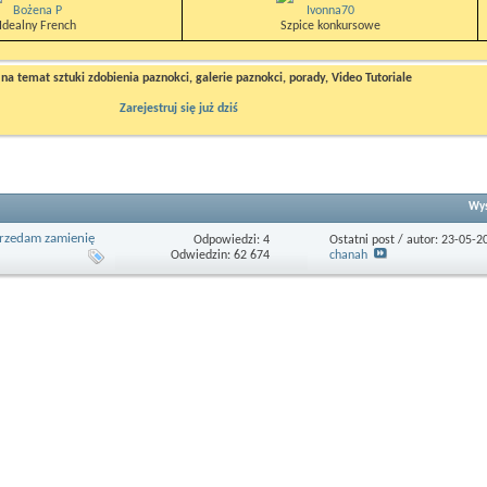
Bożena P
Ivonna70
Idealny French
Szpice konkursowe
a temat sztuki zdobienia paznokci, galerie paznokci, porady, Video Tutoriale
Zarejestruj się już dziś
Wys
sprzedam zamienię
Odpowiedzi: 4
Ostatni post / autor: 23-05-
Odwiedzin: 62 674
chanah