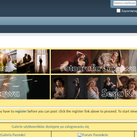
Zapamiętaj
ay have to
register
before you can post: click the register link above to proceed. To start vi
Galerie użytkowników dostępne po zalogowaniu się