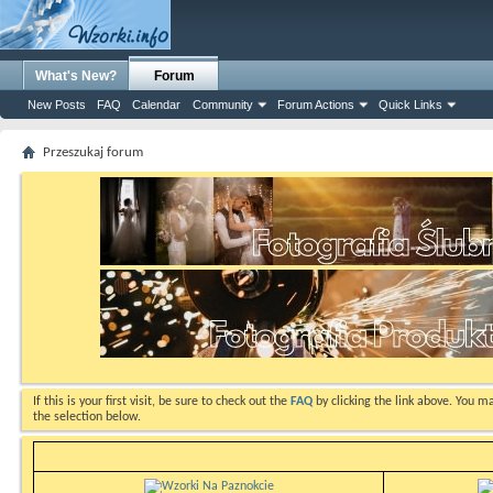
What's New?
Forum
New Posts
FAQ
Calendar
Community
Forum Actions
Quick Links
Przeszukaj forum
If this is your first visit, be sure to check out the
FAQ
by clicking the link above. You m
the selection below.