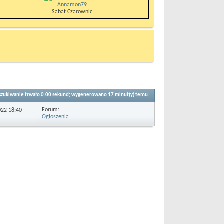
Annamon79
Sabat Czarownic
zukiwanie trwało
0.00
sekund; wygenerowano 17 minut(y) temu.
Forum:
2022
18:40
Ogłoszenia