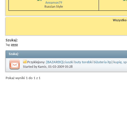
Annamon79
Russian Style
Wszystko n
Szukaj:
Tag:
peep
Szukaj
:
Przyklejony:
[BAZAREK]{ciuszki buty torebki biżuteria itp} kupię, 
Started by
Kamis
, 01-03-2009 05:28
Pokaż wyniki 1 do 1 z 1