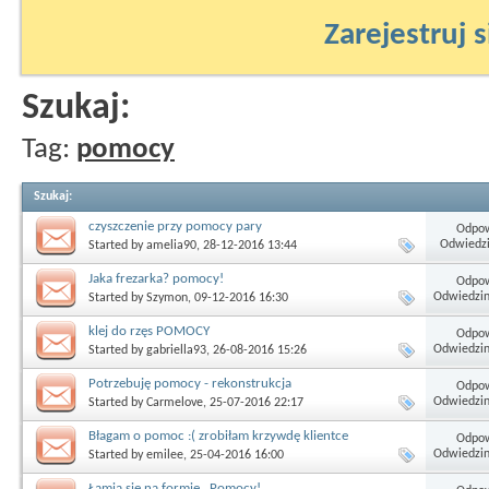
Zarejestruj s
Szukaj:
Tag:
pomocy
Szukaj
:
czyszczenie przy pomocy pary
Odpow
Odwiedzi
Started by
amelia90
, 28-12-2016 13:44
Jaka frezarka? pomocy!
Odpow
Odwiedzin
Started by
Szymon
, 09-12-2016 16:30
klej do rzęs POMOCY
Odpow
Odwiedzin
Started by
gabriella93
, 26-08-2016 15:26
Potrzebuję pomocy - rekonstrukcja
Odpow
Odwiedzin
Started by
Carmelove
, 25-07-2016 22:17
Błagam o pomoc :( zrobiłam krzywdę klientce
Odpow
Odwiedzin
Started by
emilee
, 25-04-2016 16:00
Łamią się na formie.. Pomocy!