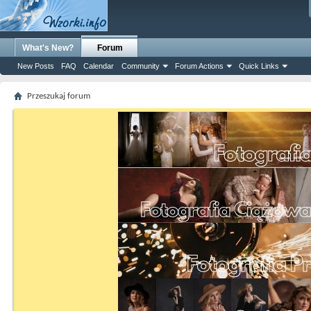
What's New?
Forum
New Posts
FAQ
Calendar
Community
Forum Actions
Quick Links
Przeszukaj forum