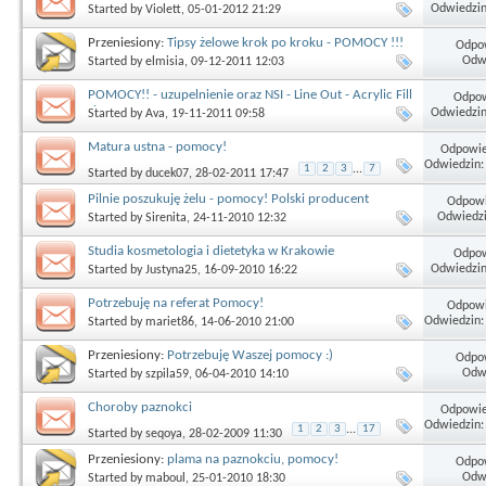
POMOCY
Odwiedzin
Started by
Violett
, 05-01-2012 21:29
Przeniesiony:
Tipsy żelowe krok po kroku - POMOCY !!!
Odpow
Odwi
Started by
elmisia
, 09-12-2011 12:03
POMOCY!! - uzupelnienie oraz NSI - Line Out - Acrylic Fill
Odpow
Line Eraser
Odwiedzin
Started by
Ava
, 19-11-2011 09:58
Matura ustna - pomocy!
Odpowie
Odwiedzin:
1
2
3
...
7
Started by
ducek07
, 28-02-2011 17:47
Pilnie poszukuję żelu - pomocy! Polski producent
Odpowi
Odwiedzi
Started by
Sirenita
, 24-11-2010 12:32
Studia kosmetologia i dietetyka w Krakowie
Odpow
Odwiedzin
Started by
Justyna25
, 16-09-2010 16:22
Potrzebuję na referat Pomocy!
Odpowi
Odwiedzin:
Started by
mariet86
, 14-06-2010 21:00
Przeniesiony:
Potrzebuję Waszej pomocy :)
Odpow
Odwi
Started by
szpila59
, 06-04-2010 14:10
Choroby paznokci
Odpowie
Odwiedzin:
1
2
3
...
17
Started by
seqoya
, 28-02-2009 11:30
Przeniesiony:
plama na paznokciu, pomocy!
Odpow
Odwi
Started by
maboul
, 25-01-2010 18:30