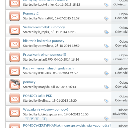
Odpow
Odwiedzin
Started by
LuckyStrike
, 01-11-2015 15:12
Pomocy :)!
Odpow
Odwiedzi
Started by
Wisnia870
, 19-07-2015 13:59
Szukam kosmetyku Pomocy
Odpow
Odwiedzi
Started by
k_ropka
, 18-11-2014 13:25
biżuteria kokardka pomocy
Odpow
Odwiedzi
Started by
zamyslona
, 28-10-2014 13:59
Praca kontrolna - pomocy!!!
Odpow
Odwiedzin
Started by
asiad1990
, 04-10-2014 18:14
Paca w nienormalnych godzinach
Odpowi
Odwiedzi
Started by
KOK.ietka
, 05-03-2014 21:57
pomocy
Odpow
Odwiedzi
Started by
matylda
, 08-02-2014 16:14
POMOCY Jakie PKD
Odpow
Odwiedzi
Started by
Evelina.J
, 15-01-2013 15:20
Wypadanie włosów- pomocy!
Odpowi
Odwiedzin:
Started by
kobietazpazurem
, 17-04-2012 15:55
1
2
3
...
4
POMOCY-CERTYFIKAT-jak moge sprawdzic wiarygodność??
Odpowi