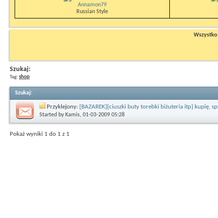
Annamon79
Russian Style
Wszystko n
Szukaj:
Tag:
shop
Szukaj
:
Przyklejony:
[BAZAREK]{ciuszki buty torebki biżuteria itp} kupię, 
Started by
Kamis
, 01-03-2009 05:28
Pokaż wyniki 1 do 1 z 1