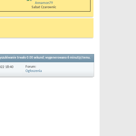
Annamon79
Sabat Czarownic
szukiwanie trwało
0.00
sekund; wygenerowano 6 minut(y) temu.
Forum:
2022
18:40
Ogłoszenia