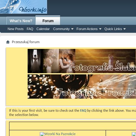
What's New?
Forum
New Posts
FAQ
Calendar
Community
Forum Actions
Quick Links
Przeszukaj forum
If this is your first visit, be sure to check out the
FAQ
by clicking the link above. You m
the selection below.