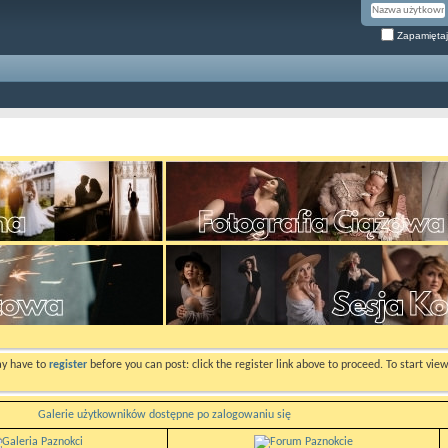
Zapamiętaj
ay have to
register
before you can post: click the register link above to proceed. To start vi
Galerie użytkowników dostępne po zalogowaniu się