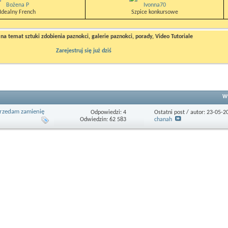
Bożena P
Ivonna70
Idealny French
Szpice konkursowe
a temat sztuki zdobienia paznokci, galerie paznokci, porady, Video Tutoriale
Zarejestruj się już dziś
Wy
sprzedam zamienię
Odpowiedzi: 4
Ostatni post / autor: 23-05-
Odwiedzin: 62 583
chanah