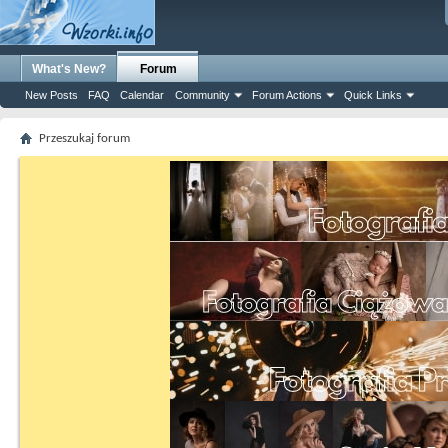
What's New?
Forum
New Posts
FAQ
Calendar
Community
Forum Actions
Quick Links
Przeszukaj forum