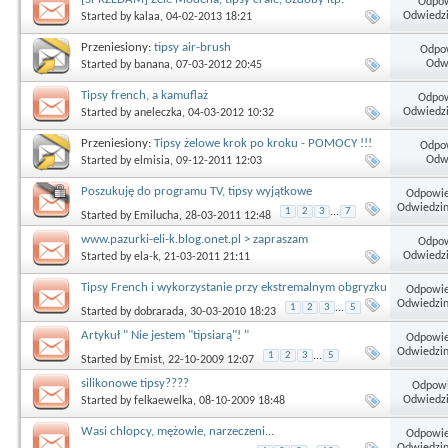
Odpow
Odwiedzi
Started by
kalaa
, 04-02-2013 18:21
Przeniesiony:
tipsy air-brush
Odpow
Odwi
Started by
banana
, 07-03-2012 20:45
Tipsy french, a kamuflaż
Odpow
Odwiedzi
Started by
aneleczka
, 04-03-2012 10:32
Przeniesiony:
Tipsy żelowe krok po kroku - POMOCY !!!
Odpow
Odwi
Started by
elmisia
, 09-12-2011 12:03
Poszukuję do programu TV, tipsy wyjątkowe
Odpowie
Odwiedzin
1
2
3
...
7
Started by
Emilucha
, 28-03-2011 12:48
www.pazurki-eli-k.blog.onet.pl > zapraszam
Odpow
Odwiedzi
Started by
ela-k
, 21-03-2011 21:11
Tipsy French i wykorzystanie przy ekstremalnym obgryzku
Odpowie
Odwiedzin
1
2
3
...
5
Started by
dobrarada
, 30-03-2010 18:23
Artykuł " Nie jestem "tipsiarą"! "
Odpowie
Odwiedzin
1
2
3
...
5
Started by
Emist
, 22-10-2009 12:07
silikonowe tipsy????
Odpowi
Odwiedzi
Started by
felkaewelka
, 08-10-2009 18:48
Wasi chlopcy, mężowie, narzeczeni...
Odpowie
Odwiedzin