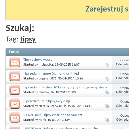
Zarejestruj s
Szukaj:
Tag:
tipsy
Szukaj
:
Tipsy żelowe wzory
Odpow
Odwiedzi
Started by
malgosika
, 15-05-2018 18:07
[Sprzedam] lampe Diamond ccfl i led
Odpow
Odwiedzi
Started by
angelisia871
, 30-01-2014 10:26
[Sprzedam] Mistero Milano hybrydy /Indigo easy shape
Odpow
Odwiedzi
Started by
plushak
, 02-10-2013 23:03
[Sprzedam] żele,tipsy,akryle itp
Odpow
Odwiedzi
Started by
Natalia Czerwaciuk
, 15-07-2013 14:45
[SPRZEDAM] Tipsy clear ponad 500 szt
Odpow
Odwiedzi
Started by
asiek
, 10-03-2013 13:52
[SPRZEDAM] Żele Modena, tipsy crale, ozdoby itp.