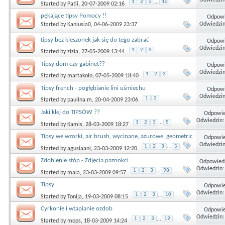
1
2
3
...
10
Started by
Patii
, 20-07-2009 02:16
pękające tipsy Pomocy !!
Odpowi
Odwiedzin
Started by
Kaniusia0
, 04-06-2009 23:37
tipsy bez kieszonek jak się do tego zabrać
Odpowi
Odwiedzin
1
2
3
Started by
zizia
, 27-05-2009 13:44
Tipsy dom czy gabinet??
Odpowi
Odwiedzin
1
2
3
Started by
martakolo
, 07-05-2009 18:40
Tipsy french - pogłębianie lini uśmiechu
Odpowi
Odwiedzin
1
2
Started by
paulina.m
, 20-04-2009 23:06
Jaki klej do TIPSÓW ??
Odpowie
Odwiedzin:
1
2
3
...
5
Started by
Kamis
, 28-03-2009 18:27
Tipsy we wzorki, air brush, wycinane, ażurowe, geometric
Odpowie
Odwiedzin
1
2
3
...
5
Started by
agusiaani
, 23-03-2009 12:20
Zdobienie stóp - Zdjęcia paznokci
Odpowiedz
Odwiedzin:
1
2
3
...
98
Started by
mala
, 23-03-2009 09:57
Tipsy
Odpowie
Odwiedzin:
1
2
3
...
10
Started by
Tonija
, 19-03-2009 08:15
Cyrkonie i wtapianie ozdob
Odpowie
Odwiedzin:
1
2
3
...
19
Started by
mops
, 18-03-2009 14:24