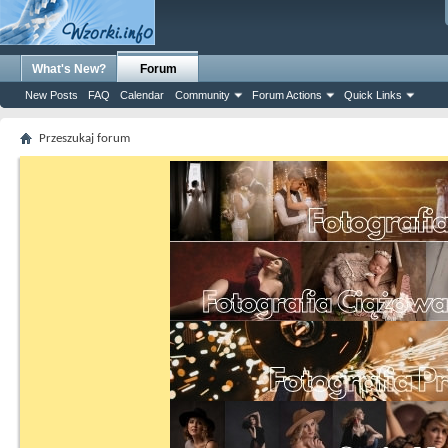
What's New?
Forum
New Posts
FAQ
Calendar
Community
Forum Actions
Quick Links
Przeszukaj forum