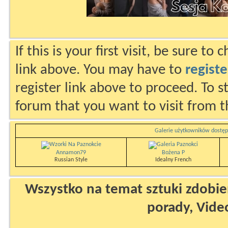
If this is your first visit, be sure to
link above. You may have to
registe
register link above to proceed. To s
forum that you want to visit from t
Galerie użytkowników dostęp
Annamon79
Bożena P
Russian Style
Idealny French
Wszystko na temat sztuki zdobien
porady, Vide