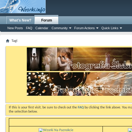
What's New?
Forum
New Posts
FAQ
Calendar
Community
Forum Actions
Quick Links
Tagi
If this is your first visit, be sure to check out the
FAQ
by clicking the link above. You m
the selection below.