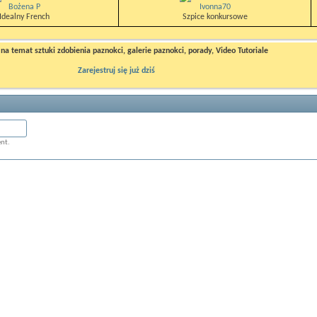
Bożena P
Ivonna70
Idealny French
Szpice konkursowe
a temat sztuki zdobienia paznokci, galerie paznokci, porady, Video Tutoriale
Zarejestruj się już dziś
ent.