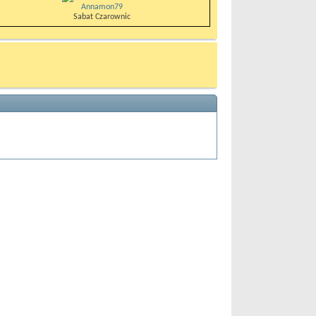
Annamon79
Sabat Czarownic