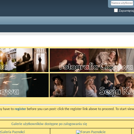
Zapamiętaj
ay have to
register
before you can post: click the register link above to proceed. To start vi
Galerie użytkowników dostępne po zalogowaniu się