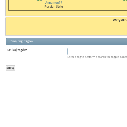
Annamon79
Russian Style
Wszystko n
Szukaj wg. tagów
Szukaj tagów
Enter a tag to perform a search for tagged cont