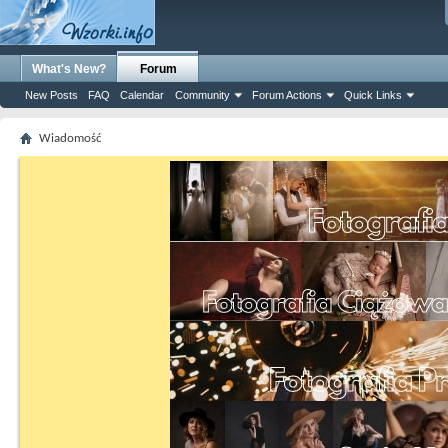
What's New?
Forum
New Posts
FAQ
Calendar
Community
Forum Actions
Quick Links
Wiadomość