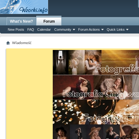
What's New?
Forum
New Posts
FAQ
Calendar
Community
Forum Actions
Quick Links
Wiadomość