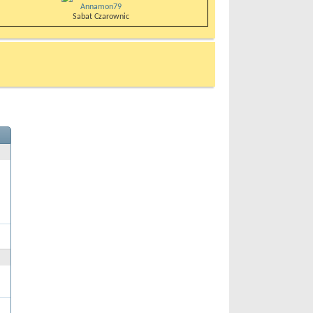
Annamon79
Sabat Czarownic