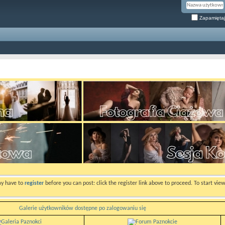
Zapamiętaj
ay have to
register
before you can post: click the register link above to proceed. To start vi
Galerie użytkowników dostępne po zalogowaniu się