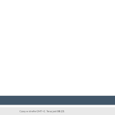
Czasy w strefie GMT +2. Teraz jest
08:23
.