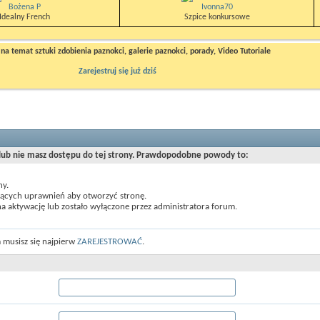
Bożena P
Ivonna70
Idealny French
Szpice konkursowe
a temat sztuki zdobienia paznokci, galerie paznokci, porady, Video Tutoriale
Zarejestruj się już dziś
 lub nie masz dostępu do tej strony. Prawdopodobne powody to:
ny.
jących uprawnień aby otworzyć stronę.
a aktywację lub zostało wyłączone przez administratora forum.
 musisz się najpierw
ZAREJESTROWAĆ
.