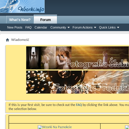
What's New?
Forum
New Posts
FAQ
Calendar
Community
Forum Actions
Quick Links
Wiadomość
If this is your first visit, be sure to check out the
FAQ
by clicking the link above. You m
the selection below.