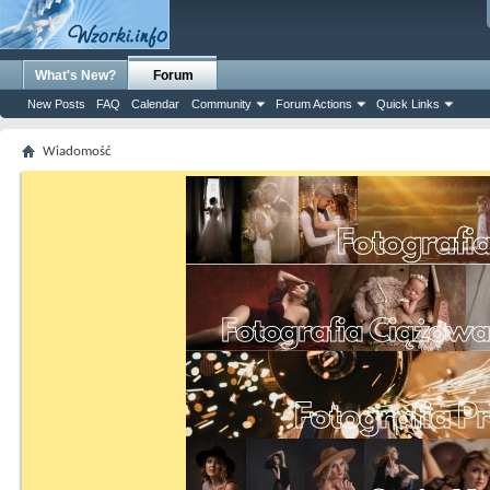
What's New?
Forum
New Posts
FAQ
Calendar
Community
Forum Actions
Quick Links
Wiadomość