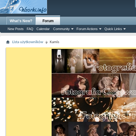
What's New?
Forum
New Posts
FAQ
Calendar
Community
Forum Actions
Quick Links
Lista użytkowników
Kamis