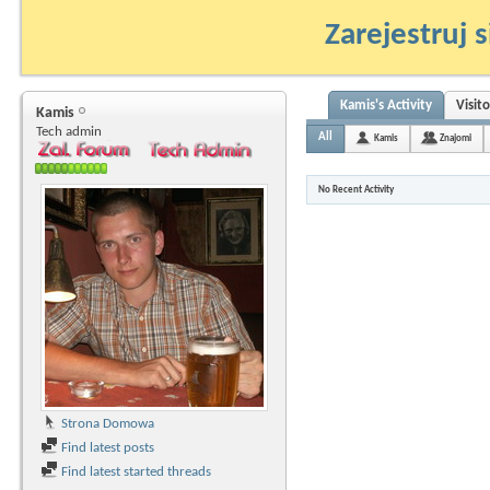
Zarejestruj s
Kamis's Activity
Visit
Kamis
Tech admin
All
Kamis
Znajomi
No Recent Activity
Strona Domowa
Find latest posts
Find latest started threads