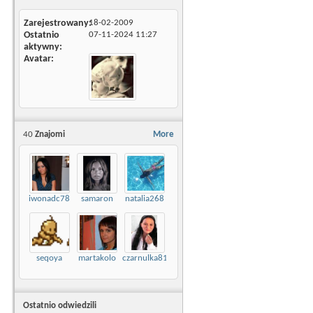
Zarejestrowany
18-02-2009
Ostatnio
07-11-2024
11:27
aktywny
Avatar
40
Znajomi
More
iwonadc78
samaron
natalia268
seqoya
martakolo
czarnulka81
Ostatnio odwiedzili