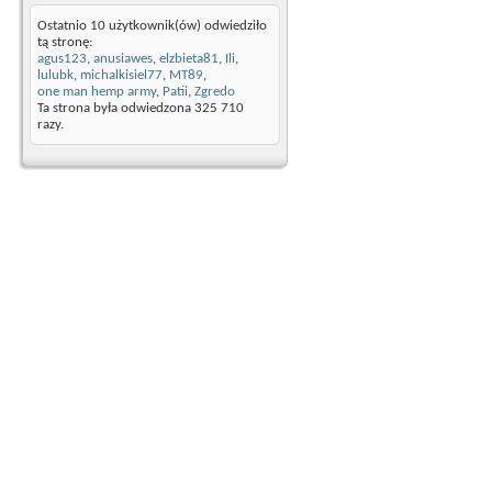
Ostatnio 10 użytkownik(ów) odwiedziło
tą stronę:
agus123
,
anusiawes
,
elzbieta81
,
Ili
,
lulubk
,
michalkisiel77
,
MT89
,
one man hemp army
,
Patii
,
Zgredo
Ta strona była odwiedzona
325 710
razy.