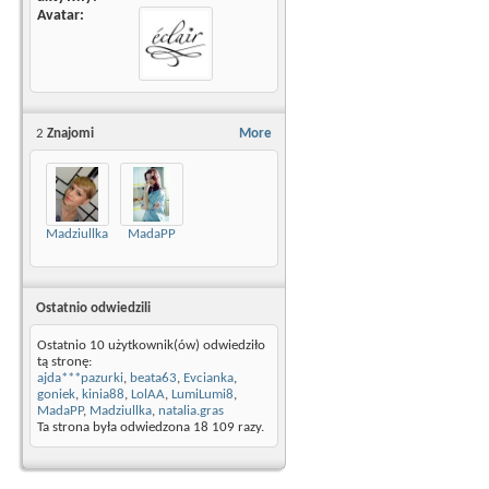
Avatar
2
Znajomi
More
Madziullka
MadaPP
Ostatnio odwiedzili
Ostatnio 10 użytkownik(ów) odwiedziło
tą stronę:
ajda***pazurki
,
beata63
,
Evcianka
,
goniek
,
kinia88
,
LolAA
,
LumiLumi8
,
MadaPP
,
Madziullka
,
natalia.gras
Ta strona była odwiedzona
18 109
razy.