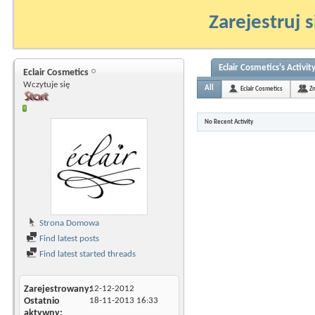
Zarejestruj s
Eclair Cosmetics's Activit
Eclair Cosmetics
Wczytuje się
All
Eclair Cosmetics
Z
No Recent Activity
Strona Domowa
Find latest posts
Find latest started threads
Zarejestrowany
12-12-2012
Ostatnio
18-11-2013
16:33
aktywny