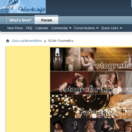
What's New?
Forum
New Posts
FAQ
Calendar
Community
Forum Actions
Quick Links
Lista użytkowników
Eclair Cosmetics