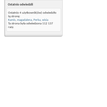
Ostatnio odwiedzili
Ostatnio 4 użytkownik(ów) odwiedziło
tą stronę:
Kamis
,
magadalena
,
Perka
,
wisia
Ta strona była odwiedzona
112 137
razy.