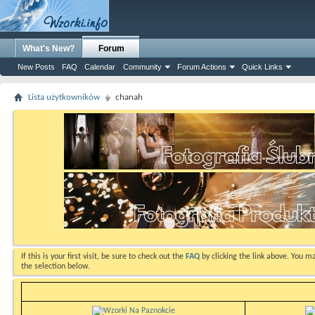
What's New?
Forum
New Posts
FAQ
Calendar
Community
Forum Actions
Quick Links
Lista użytkowników
chanah
If this is your first visit, be sure to check out the
FAQ
by clicking the link above. You m
the selection below.