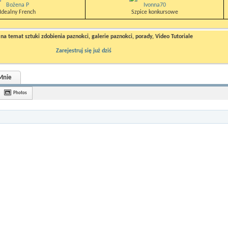
Bożena P
Ivonna70
Idealny French
Szpice konkursowe
a temat sztuki zdobienia paznokci, galerie paznokci, porady, Video Tutoriale
Zarejestruj się już dziś
Mnie
Photos