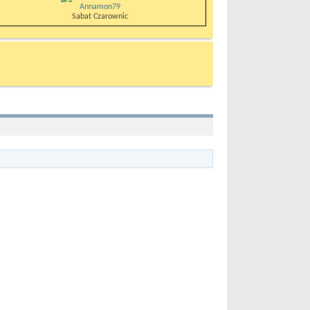
Annamon79
Sabat Czarownic