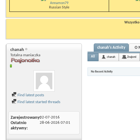
Annamon79
Russian Style
Wszystko n
chanah's Activity
O 
chanah
Totalna maniaczka
All
chanah
Znajomi
No Recent Activity
Find latest posts
Find latest started threads
Zarejestrowany
02-07-2016
Ostatnio
28-06-2026
07:01
aktywny