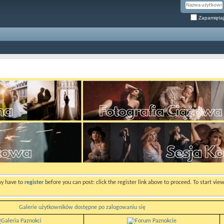
Zapamiętaj
ay have to
register
before you can post: click the register link above to proceed. To start vi
Galerie użytkowników dostępne po zalogowaniu się