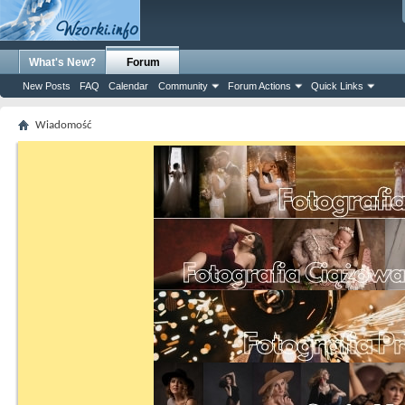
What's New?
Forum
New Posts
FAQ
Calendar
Community
Forum Actions
Quick Links
Wiadomość