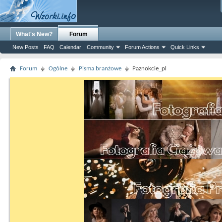
What's New?
Forum
New Posts
FAQ
Calendar
Community
Forum Actions
Quick Links
Forum
Ogólne
Pisma branżowe
Paznokcie_pl