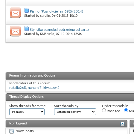
Pismo "Paznokcie" nr 69(5/2014)
Started by
carolin
, 08-01-2015 10:10
Stylistka paznokci potrzebna od zaraz
Started by
KMStudio
, 07-12-2014 13:36
Forum Information and Options
Moderators of this Forum
natalia268
,
nanami7
,
kiwaczek2
Thread Display Options
Show threads from the...
Sort threads by:
Order threads in...
Rosnąco
Mal
Icon Legend
Nowe posty